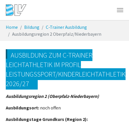
Zum Hauptinhalt springen
Sie sind hier:
Home
Bildung
C-Trainer Ausbildung
Ausbildungsregion 2 Oberpfalz/Niederbayern
AUSBILDUNG ZUM C-TRAINER
LEICHTATHLETIK IM PROFIL
LEISTUNGSSPORT/KINDERLEICHTATHLETIK
2026/27
Ausbildungsregion 2 (Oberpfalz-Niederbayern)
Ausbildungsort:
noch offen
Ausbildungstage Grundkurs (Region 2):