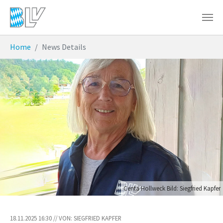
Zum Hauptinhalt springen
Sie sind hier:
Home
News Details
Centa Hollweck Bild: Siegfried Kapfer
18.11.2025 16:30 // VON: SIEGFRIED KAPFER