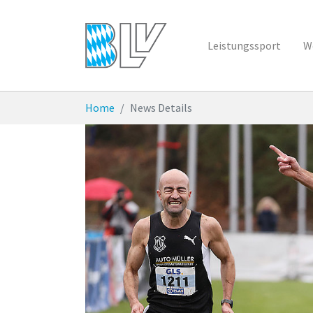
Zum Hauptinhalt springen
Leistungssport
W
Sie sind hier:
Home
News Details