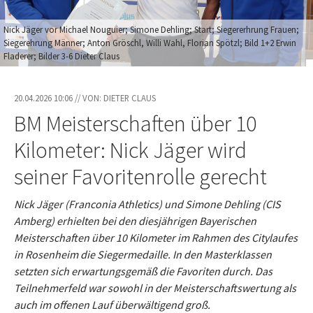
Nick Jäger vor Michael Nouguier; Simone Dehling; Start; Siegererhrung Frauen;
Siegerehrung Männer; Anton Gröschl, Willi Wahl, Florian Spötzl; Bild 1+2 Erwin
Fladerer; Bilder 3-6 Dieter Claus
20.04.2026 10:06 // VON: DIETER CLAUS
BM Meisterschaften über 10
Kilometer: Nick Jäger wird
seiner Favoritenrolle gerecht
Nick Jäger (Franconia Athletics) und Simone Dehling (CIS
Amberg) erhielten bei den diesjährigen Bayerischen
Meisterschaften über 10 Kilometer im Rahmen des Citylaufes
in Rosenheim die Siegermedaille. In den Masterklassen
setzten sich erwartungsgemäß die Favoriten durch. Das
Teilnehmerfeld war sowohl in der Meisterschaftswertung als
auch im offenen Lauf überwältigend groß.