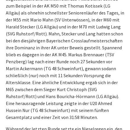
zum Beispiel in der AK M50 mit Thomas Kotissek (LG
Allgäu) als ohnehin schnellster Seniorenläufer des Tages, in
der M55 mit Mario Mahn (SV Unterwössen), in der M60 mit
Harald Stecker (LG Allgäu) und in der M70 mit Ludwig Lang
(SVG Ruhstorf/Rott). Mahn, Stecker und Lang hatten schon
bei den diesjährigen Bayerischen Crosslaufmeisterschaften
ihre Dominanz in ihrer AK unter Beweis gestellt. Spannend
blieb es dagegen in der AK M45. Markus Brennauer (TSV
Penzberg) lag nach einer Runde noch 27 Sekunden vor
Martin Ackermann (TG 48 Schweinfurt), gewann sodann
schließlich (nur) noch mit 11 Sekunden Vorsprung die
Altersklasse. Eine ähnliche Entwicklung ergab sich in der
M65 zwischen dem Sieger Kurt Christoph (SVG
Ruhstorf/Rott) und Hans Bouricha-Hörmann (LG Allgäu).
Eine herausragende Leistung zeigte in der U20 Ahmed
Hussein Nur (TG 48 Schweinfurt) mit seinem fünften
Gesamtplatz und einer Zeit von 31:58 Minuten.
Während der letzten Runde setzte ein Nieselregen ein, den