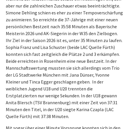
aber nur die zahlreichen Zuschauer etwas beeinträchtigte.
Simone Dehling schien es eher zu einer Tempoverschärfung
zu animieren. So erreichte die 37-Jährige mit einer neuen
persönlichen Bestzeit nach 35:58 Minuten als Bayerische
Meisterin 2026 und AK-Siegerin in der W35 den Zielbogen.
Ihr Ziel in der Saison 2026 ist es, unter 35 Minuten zu laufen.
Sophia Franz und Lisa Schuster (beide LAC Quelle Fürth)
konnten sich fast zeitgleich die Plätze 2 und 3 erkämpfen.
Beide erreichten in Rosenheim eine neue Bestzeit. In der
Mannschaftswertung mussten sie sich allerdings vom Trio
der LG Stadtwerke München mit Jana Dünser, Yvonne
Kleiner und Tinca Egger geschlagen geben. In der
weiblichen Jugend U18 und U20 trennten die
Erstplatzierten nur wenige Sekunden. In der U18 gewann
Anita Blersch (TSV Brannenburg) mit einer Zeit von 37:31
Minuten den Titel, in der U20 siegte Karina Czapla (LAC
Quelle Fürth) mit 37:38 Minuten.
Mit sogar über einer Minute Vorsprung konnten sich in den