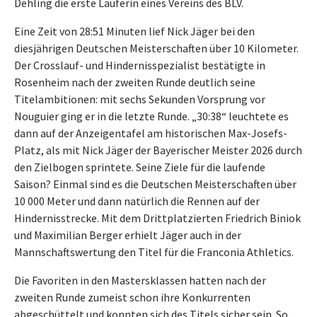
Dehling die erste Läuferin eines Vereins des BLV.
Eine Zeit von 28:51 Minuten lief Nick Jäger bei den
diesjährigen Deutschen Meisterschaften über 10 Kilometer.
Der Crosslauf- und Hindernisspezialist bestätigte in
Rosenheim nach der zweiten Runde deutlich seine
Titelambitionen: mit sechs Sekunden Vorsprung vor
Nouguier ging er in die letzte Runde. „30:38“ leuchtete es
dann auf der Anzeigentafel am historischen Max-Josefs-
Platz, als mit Nick Jäger der Bayerischer Meister 2026 durch
den Zielbogen sprintete. Seine Ziele für die laufende
Saison? Einmal sind es die Deutschen Meisterschaften über
10 000 Meter und dann natürlich die Rennen auf der
Hindernisstrecke. Mit dem Drittplatzierten Friedrich Biniok
und Maximilian Berger erhielt Jäger auch in der
Mannschaftswertung den Titel für die Franconia Athletics.
Die Favoriten in den Mastersklassen hatten nach der
zweiten Runde zumeist schon ihre Konkurrenten
abgeschüttelt und konnten sich des Titels sicher sein. So