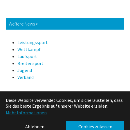
Weitere News >
Leistungssport
Wettkampf
Laufsport
Breitensport
Jugend
Verband
Diese Website verwendet Cookies, um sicherzustellen, dass
News Suche
Sie das beste Ergebnis auf unserer Website erzielen.
Mehr Informationen
Ablehnen
Cookies zulassen