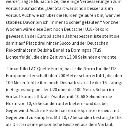
werde“, sagte Munachi Eze, die einige Verbesserungen zum
Vorlauf ausmachte. „Der Start war schon besser als im
Vorlauf. Auch wie ich über die Hürden gelaufen bin, war viel
stabiler. Davor bin ich immer so schief gelaufen.“ Vor zwei
Wochen wäre diese Zeit noch Deutscher U18-Rekord
gewesen. In der Europäischen Jahresbestenliste steht sie
damit auf Platz drei hinter Succo und der Deutschen
Rekordhalterin Delisha Benelisa Domingos (TuS
Lichterfelde), die eine Zeit von 13,08 Sekunden erreichte.
Timur Ilik (LAC Quelle Fürth) hatte die Norm für die U18-
Europameisterschaft über 200 Meter schon erfüllt, die über
100 Meter fehlte ihm noch. Deshalb startete der 16-Jährige
in Regensburg bei der U20 über die 100 Meter. Schon im
Vorlauf konnte Ilik als Zweiter mit 10,68 Sekunden die
Norm von 10,75 Sekunden unterbieten – und das bei
Gegenwind. Auch im Finale hatten die Sprinter erneut mit
Gegenwind zu kämpfen. Mit 10,72 Sekunden bestätigte Ilik
als Dritter seine persönliche Bestzeit aus dem Vorlauf.