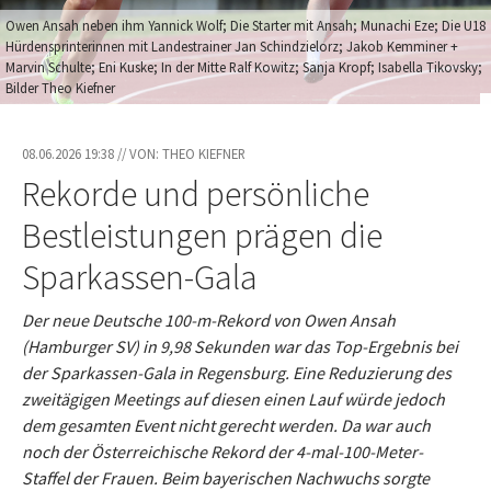
Owen Ansah neben ihm Yannick Wolf; Die Starter mit Ansah; Munachi Eze; Die U18
Hürdensprinterinnen mit Landestrainer Jan Schindzielorz; Jakob Kemminer +
Marvin Schulte; Eni Kuske; In der Mitte Ralf Kowitz; Sanja Kropf; Isabella Tikovsky;
Bilder Theo Kiefner
08.06.2026 19:38 // VON: THEO KIEFNER
Rekorde und persönliche
Bestleistungen prägen die
Sparkassen-Gala
Der neue Deutsche 100-m-Rekord von Owen Ansah
(Hamburger SV) in 9,98 Sekunden war das Top-Ergebnis bei
der Sparkassen-Gala in Regensburg. Eine Reduzierung des
zweitägigen Meetings auf diesen einen Lauf würde jedoch
dem gesamten Event nicht gerecht werden. Da war auch
noch der Österreichische Rekord der 4-mal-100-Meter-
Staffel der Frauen. Beim bayerischen Nachwuchs sorgte