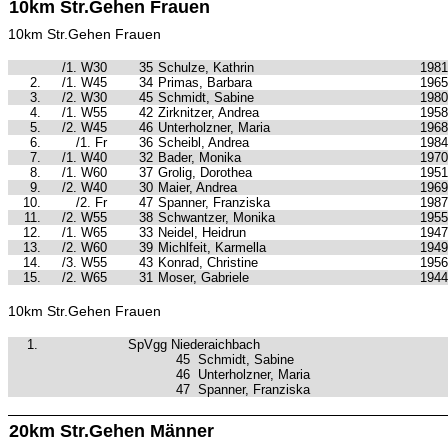
10km Str.Gehen Frauen
10km Str.Gehen Frauen
/1. W30
35
Schulze, Kathrin
1981
2.
/1. W45
34
Primas, Barbara
1965
3.
/2. W30
45
Schmidt, Sabine
1980
4.
/1. W55
42
Zirknitzer, Andrea
1958
5.
/2. W45
46
Unterholzner, Maria
1968
6.
/1. Fr
36
Scheibl, Andrea
1984
7.
/1. W40
32
Bader, Monika
1970
8.
/1. W60
37
Grolig, Dorothea
1951
9.
/2. W40
30
Maier, Andrea
1969
10.
/2. Fr
47
Spanner, Franziska
1987
11.
/2. W55
38
Schwantzer, Monika
1955
12.
/1. W65
33
Neidel, Heidrun
1947
13.
/2. W60
39
Michlfeit, Karmella
1949
14.
/3. W55
43
Konrad, Christine
1956
15.
/2. W65
31
Moser, Gabriele
1944
10km Str.Gehen Frauen
1.
SpVgg Niederaichbach
45
Schmidt, Sabine
46
Unterholzner, Maria
47
Spanner, Franziska
20km Str.Gehen Männer