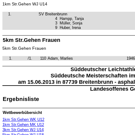
1km Str.Gehen WJ U14
1.
SV Breitenbrunn
4
Hampp, Tanja
3
Müller, Sonja
9
Huber, Irena
5km Str.Gehen Frauen
5km Str.Gehen Frauen
1.
/1.
110
Adam, Marlies
1946
Süddeutscher Leichtathl
Süddeutsche Meisterschaften i
am 15.06.2013 in 87739 Breitenbrunn - asphal
Landesoffenes G
Ergebnisliste
Wettbewerbübersicht
1km Str.Gehen WK U12
1km Str.Gehen MK U12
3km Str.Gehen WJ U14
5km Str.Gehen WJ U18