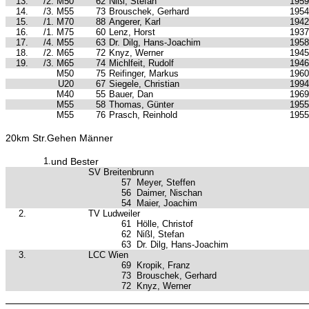
13.
/2. M50
62
Nißl, Stefan
1959
14.
/3. M55
73
Brouschek, Gerhard
1954
15.
/1. M70
88
Angerer, Karl
1942
16.
/1. M75
60
Lenz, Horst
1937
17.
/4. M55
63
Dr. Dilg, Hans-Joachim
1958
18.
/2. M65
72
Knyz, Werner
1945
19.
/3. M65
74
Michlfeit, Rudolf
1946
M50
75
Reifinger, Markus
1960
U20
67
Siegele, Christian
1994
M40
55
Bauer, Dan
1969
M55
58
Thomas, Günter
1955
M55
76
Prasch, Reinhold
1955
20km Str.Gehen Männer
1.
und Bester
SV Breitenbrunn
57
Meyer, Steffen
56
Daimer, Nischan
54
Maier, Joachim
2.
TV Ludweiler
61
Hölle, Christof
62
Nißl, Stefan
63
Dr. Dilg, Hans-Joachim
3.
LCC Wien
69
Kropik, Franz
73
Brouschek, Gerhard
72
Knyz, Werner