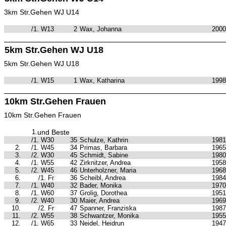
3km Str.Gehen WJ U14
/1. W13
2
Wax, Johanna
2000
5km Str.Gehen WJ U18
5km Str.Gehen WJ U18
/1. W15
1
Wax, Katharina
1998
10km Str.Gehen Frauen
10km Str.Gehen Frauen
1.
und Beste
/1. W30
35
Schulze, Kathrin
1981
2.
/1. W45
34
Primas, Barbara
1965
3.
/2. W30
45
Schmidt, Sabine
1980
4.
/1. W55
42
Zirknitzer, Andrea
1958
5.
/2. W45
46
Unterholzner, Maria
1968
6.
/1. Fr
36
Scheibl, Andrea
1984
7.
/1. W40
32
Bader, Monika
1970
8.
/1. W60
37
Grolig, Dorothea
1951
9.
/2. W40
30
Maier, Andrea
1969
10.
/2. Fr
47
Spanner, Franziska
1987
11.
/2. W55
38
Schwantzer, Monika
1955
12.
/1. W65
33
Neidel, Heidrun
1947