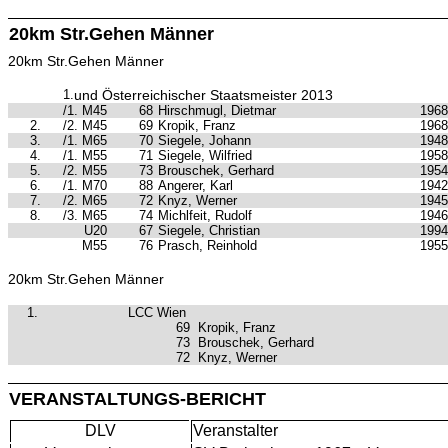
20km Str.Gehen Männer
20km Str.Gehen Männer
1.
und Österreichischer Staatsmeister 2013
/1. M45
68
Hirschmugl, Dietmar
1968
2.
/2. M45
69
Kropik, Franz
1968
3.
/1. M65
70
Siegele, Johann
1948
4.
/1. M55
71
Siegele, Wilfried
1958
5.
/2. M55
73
Brouschek, Gerhard
1954
6.
/1. M70
88
Angerer, Karl
1942
7.
/2. M65
72
Knyz, Werner
1945
8.
/3. M65
74
Michlfeit, Rudolf
1946
U20
67
Siegele, Christian
1994
M55
76
Prasch, Reinhold
1955
20km Str.Gehen Männer
1.
LCC Wien
69
Kropik, Franz
73
Brouschek, Gerhard
72
Knyz, Werner
VERANSTALTUNGS-BERICHT
DLV
Veranstalter