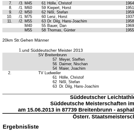
7.
/3. M45
61
Hölle, Christof
1964
8.
/1. M60
59
Kiepert, Horst
1951
9.
/2. M50
62
Nißl, Stefan
1959
10.
/1. M75
60
Lenz, Horst
1937
11.
/2. M55
63
Dr. Dilg, Hans-Joachim
1958
M40
55
Bauer, Dan
1969
M55
58
Thomas, Günter
1955
20km Str.Gehen Männer
1.
und Süddeutscher Meister 2013
SV Breitenbrunn
57
Meyer, Steffen
56
Daimer, Nischan
54
Maier, Joachim
2.
TV Ludweiler
61
Hölle, Christof
62
Nißl, Stefan
63
Dr. Dilg, Hans-Joachim
Süddeutscher Leichtathl
Süddeutsche Meisterschaften i
am 15.06.2013 in 87739 Breitenbrunn - asphal
Österr. Staatsmeistersc
Ergebnisliste