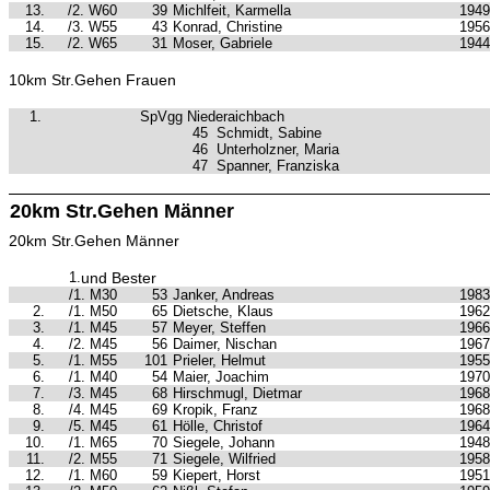
13.
/2. W60
39
Michlfeit, Karmella
1949
14.
/3. W55
43
Konrad, Christine
1956
15.
/2. W65
31
Moser, Gabriele
1944
10km Str.Gehen Frauen
1.
SpVgg Niederaichbach
45
Schmidt, Sabine
46
Unterholzner, Maria
47
Spanner, Franziska
20km Str.Gehen Männer
20km Str.Gehen Männer
1.
und Bester
/1. M30
53
Janker, Andreas
1983
2.
/1. M50
65
Dietsche, Klaus
1962
3.
/1. M45
57
Meyer, Steffen
1966
4.
/2. M45
56
Daimer, Nischan
1967
5.
/1. M55
101
Prieler, Helmut
1955
6.
/1. M40
54
Maier, Joachim
1970
7.
/3. M45
68
Hirschmugl, Dietmar
1968
8.
/4. M45
69
Kropik, Franz
1968
9.
/5. M45
61
Hölle, Christof
1964
10.
/1. M65
70
Siegele, Johann
1948
11.
/2. M55
71
Siegele, Wilfried
1958
12.
/1. M60
59
Kiepert, Horst
1951