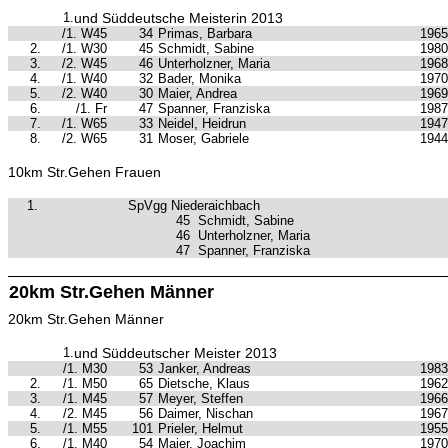
1.
und Süddeutsche Meisterin 2013
/1. W45
34
Primas, Barbara
1965
2.
/1. W30
45
Schmidt, Sabine
1980
3.
/2. W45
46
Unterholzner, Maria
1968
4.
/1. W40
32
Bader, Monika
1970
5.
/2. W40
30
Maier, Andrea
1969
6.
/1. Fr
47
Spanner, Franziska
1987
7.
/1. W65
33
Neidel, Heidrun
1947
8.
/2. W65
31
Moser, Gabriele
1944
10km Str.Gehen Frauen
1.
SpVgg Niederaichbach
45
Schmidt, Sabine
46
Unterholzner, Maria
47
Spanner, Franziska
20km Str.Gehen Männer
20km Str.Gehen Männer
1.
und Süddeutscher Meister 2013
/1. M30
53
Janker, Andreas
1983
2.
/1. M50
65
Dietsche, Klaus
1962
3.
/1. M45
57
Meyer, Steffen
1966
4.
/2. M45
56
Daimer, Nischan
1967
5.
/1. M55
101
Prieler, Helmut
1955
6.
/1. M40
54
Maier, Joachim
1970