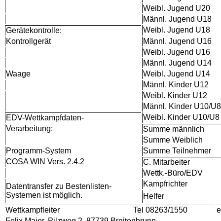
Weibl. Jugend U20
Männl. Jugend U18
Weibl. Jugend U18
Gerätekontrolle:
Kontrollgerät
Männl. Jugend U16
Weibl. Jugend U16
Männl. Jugend U14
Waage
Weibl. Jugend U14
Männl. Kinder U12
Weibl. Kinder U12
Männl. Kinder U10/U8
Weibl. Kinder U10/U8
EDV-Wettkampfdaten-
Verarbeitung:
Summe männlich
Summe Weiblich
Programm-System
Summe Teilnehmer
COSA WIN Vers. 2.4.2
C. Mitarbeiter
Wettk.-Büro/EDV
Kampfrichter
Datentransfer zu Bestenlisten-
Systemen ist möglich.
Helfer
Wettkampfleiter
Tel 08263/1550
e
Felix Maier, Pilzweg 2, 87739 Breitenbrunn