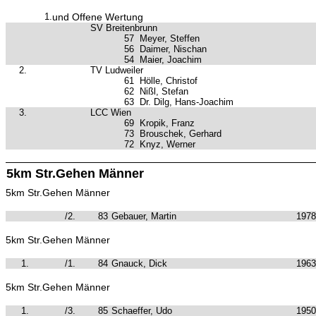
1.
und Offene Wertung
SV Breitenbrunn
57
Meyer, Steffen
56
Daimer, Nischan
54
Maier, Joachim
2.
TV Ludweiler
61
Hölle, Christof
62
Nißl, Stefan
63
Dr. Dilg, Hans-Joachim
3.
LCC Wien
69
Kropik, Franz
73
Brouschek, Gerhard
72
Knyz, Werner
5km Str.Gehen Männer
5km Str.Gehen Männer
/2.
83
Gebauer, Martin
1978
5km Str.Gehen Männer
1.
/1.
84
Gnauck, Dick
1963
5km Str.Gehen Männer
1.
/3.
85
Schaeffer, Udo
1950