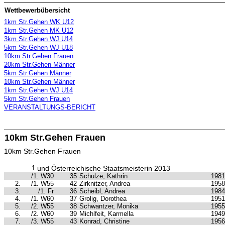
Wettbewerbübersicht
1km Str.Gehen WK U12
1km Str.Gehen MK U12
3km Str.Gehen WJ U14
5km Str.Gehen WJ U18
10km Str.Gehen Frauen
20km Str.Gehen Männer
5km Str.Gehen Männer
10km Str.Gehen Männer
1km Str.Gehen WJ U14
5km Str.Gehen Frauen
VERANSTALTUNGS-BERICHT
10km Str.Gehen Frauen
10km Str.Gehen Frauen
1.
und Österreichische Staatsmeisterin 2013
/1. W30
35
Schulze, Kathrin
1981
2.
/1. W55
42
Zirknitzer, Andrea
1958
3.
/1. Fr
36
Scheibl, Andrea
1984
4.
/1. W60
37
Grolig, Dorothea
1951
5.
/2. W55
38
Schwantzer, Monika
1955
6.
/2. W60
39
Michlfeit, Karmella
1949
7.
/3. W55
43
Konrad, Christine
1956