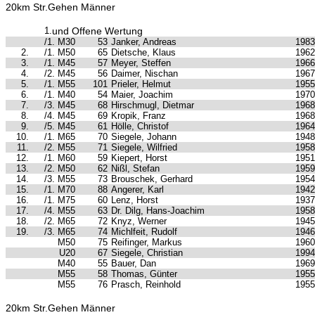
20km Str.Gehen Männer
1.
und Offene Wertung
/1. M30
53
Janker, Andreas
1983
2.
/1. M50
65
Dietsche, Klaus
1962
3.
/1. M45
57
Meyer, Steffen
1966
4.
/2. M45
56
Daimer, Nischan
1967
5.
/1. M55
101
Prieler, Helmut
1955
6.
/1. M40
54
Maier, Joachim
1970
7.
/3. M45
68
Hirschmugl, Dietmar
1968
8.
/4. M45
69
Kropik, Franz
1968
9.
/5. M45
61
Hölle, Christof
1964
10.
/1. M65
70
Siegele, Johann
1948
11.
/2. M55
71
Siegele, Wilfried
1958
12.
/1. M60
59
Kiepert, Horst
1951
13.
/2. M50
62
Nißl, Stefan
1959
14.
/3. M55
73
Brouschek, Gerhard
1954
15.
/1. M70
88
Angerer, Karl
1942
16.
/1. M75
60
Lenz, Horst
1937
17.
/4. M55
63
Dr. Dilg, Hans-Joachim
1958
18.
/2. M65
72
Knyz, Werner
1945
19.
/3. M65
74
Michlfeit, Rudolf
1946
M50
75
Reifinger, Markus
1960
U20
67
Siegele, Christian
1994
M40
55
Bauer, Dan
1969
M55
58
Thomas, Günter
1955
M55
76
Prasch, Reinhold
1955
20km Str.Gehen Männer