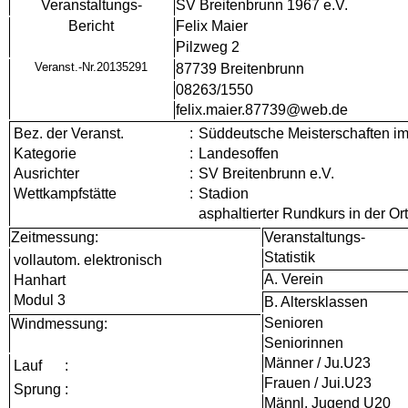
Veranstaltungs-
SV Breitenbrunn 1967 e.V.
Bericht
Felix Maier
Pilzweg 2
Veranst.-Nr.20135291
87739 Breitenbrunn
08263/1550
felix.maier.87739@web.de
Bez. der Veranst.
:
Süddeutsche Meisterschaften i
Kategorie
:
Landesoffen
Ausrichter
:
SV Breitenbrunn e.V.
Wettkampfstätte
:
Stadion
asphaltierter Rundkurs in der Or
Zeitmessung:
Veranstaltungs-
Statistik
vollautom. elektronisch
A. Verein
Hanhart
Modul 3
B. Altersklassen
Senioren
Windmessung:
Seniorinnen
Männer / Ju.U23
Lauf
:
Frauen / Jui.U23
Sprung
:
Männl. Jugend U20