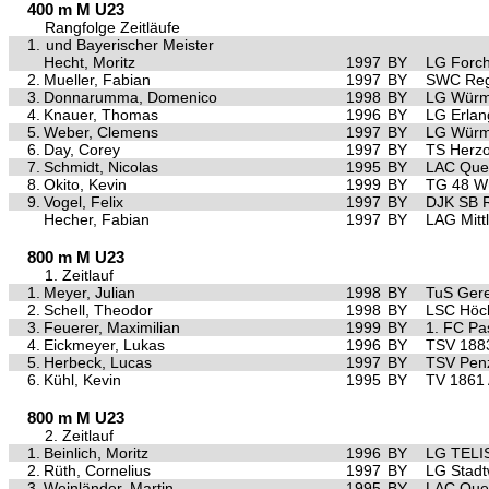
400 m M U23
Rangfolge Zeitläufe
1.
und Bayerischer Meister
Hecht, Moritz
1997
BY
LG Forc
2.
Mueller, Fabian
1997
BY
SWC Reg
3.
Donnarumma, Domenico
1998
BY
LG Würm 
4.
Knauer, Thomas
1996
BY
LG Erla
5.
Weber, Clemens
1997
BY
LG Würm 
6.
Day, Corey
1997
BY
TS Herz
7.
Schmidt, Nicolas
1995
BY
LAC Quel
8.
Okito, Kevin
1999
BY
TG 48 W
9.
Vogel, Felix
1997
BY
DJK SB 
Hecher, Fabian
1997
BY
LAG Mittl
800 m M U23
1. Zeitlauf
1.
Meyer, Julian
1998
BY
TuS Gere
2.
Schell, Theodor
1998
BY
LSC Höch
3.
Feuerer, Maximilian
1999
BY
1. FC Pa
4.
Eickmeyer, Lukas
1996
BY
TSV 1883
5.
Herbeck, Lucas
1997
BY
TSV Pen
6.
Kühl, Kevin
1995
BY
TV 1861
800 m M U23
2. Zeitlauf
1.
Beinlich, Moritz
1996
BY
LG TELI
2.
Rüth, Cornelius
1997
BY
LG Stad
3.
Weinländer, Martin
1995
BY
LAC Quel