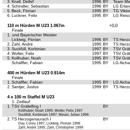
3.
Knall, Detlef
1996
BY
Team M
4.
Schindler, Sebastian
1996
BY
LG Erla
5.
Beck, Florian
1995
BY
TG Vikto
6.
Luckner, Felix
1995
BY
LG Reis
110 m Hürden M U23 1.067m
+0,0
Finale
1.
und Bayerischer Meister
Lickteig, Florian
1996
BY
TS Herz
2.
Zahl, André
1995
BY
TS Herz
3.
Suckfüll, Korbinian
1997
BY
TSV Gräf
4.
Wolter, Felix
1997
BY
TSV Gräf
5.
Kollhuber, Noah
1995
BY
TSV Gräf
Schäffler, Fabian
1995
BY
LG Aicha
400 m Hürden M U23 0.914m
Finale
1.
Schäffler, Fabian
1995
BY
LG Aicha
2.
Santjer, Justus
1999
BY
TS Herz
4 x 100 m Staffel M U23
1. Zeitlauf
1.
TSV Gräfelfing I
BY
Kollhuber, Noah 1995; Wolter, Felix 1997
Suckfüll, Korbinian 1997; Meuer, Julian 1996
2.
TS Herzogenaurach I
BY
Day, Corey 1997; Lickteig, Florian 1996
Zahl, André 1995; Zahl, Christopher 1999