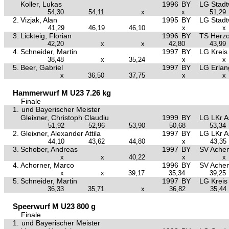
Koller, Lukas
1996
BY
LG Stad
54,30
54,11
x
x
51,29
2.
Vizjak, Alan
1995
BY
LG Stad
41,29
46,19
46,10
x
x
3.
Lickteig, Florian
1996
BY
TS Herz
42,20
x
x
42,80
43,99
4.
Schneider, Martin
1997
BY
LG Kreis
38,48
x
35,24
x
x
5.
Beer, Gabriel
1997
BY
LG Erla
x
36,50
37,75
x
x
Hammerwurf M U23 7.26 kg
Finale
1.
und Bayerischer Meister
Gleixner, Christoph Claudiu
1999
BY
LG LKr A
51,92
52,96
53,90
50,68
53,34
2.
Gleixner, Alexander Attila
1997
BY
LG LKr A
44,10
43,62
44,80
x
43,35
3.
Schober, Andreas
1997
BY
SV Ache
x
x
40,22
x
x
4.
Achorner, Marco
1996
BY
SV Ache
x
x
39,17
35,34
39,25
5.
Schneider, Martin
1997
BY
LG Kreis
36,33
35,71
x
36,82
35,44
Speerwurf M U23 800 g
Finale
1.
und Bayerischer Meister