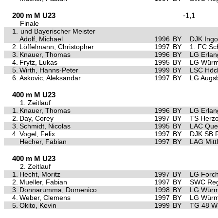
200 m M U23
-1,1
Finale
1.
und Bayerischer Meister
Adolf, Michael
1996
BY
DJK Ingo
2.
Löffelmann, Christopher
1997
BY
1. FC Sc
3.
Knauer, Thomas
1996
BY
LG Erla
4.
Frytz, Lukas
1995
BY
LG Würm 
5.
Wirth, Hanns-Peter
1999
BY
LSC Höch
6.
Askovic, Aleksandar
1997
BY
LG Augs
400 m M U23
1. Zeitlauf
1.
Knauer, Thomas
1996
BY
LG Erla
2.
Day, Corey
1997
BY
TS Herz
3.
Schmidt, Nicolas
1995
BY
LAC Quel
4.
Vogel, Felix
1997
BY
DJK SB 
Hecher, Fabian
1997
BY
LAG Mittl
400 m M U23
2. Zeitlauf
1.
Hecht, Moritz
1997
BY
LG Forc
2.
Mueller, Fabian
1997
BY
SWC Reg
3.
Donnarumma, Domenico
1998
BY
LG Würm 
4.
Weber, Clemens
1997
BY
LG Würm 
5.
Okito, Kevin
1999
BY
TG 48 W