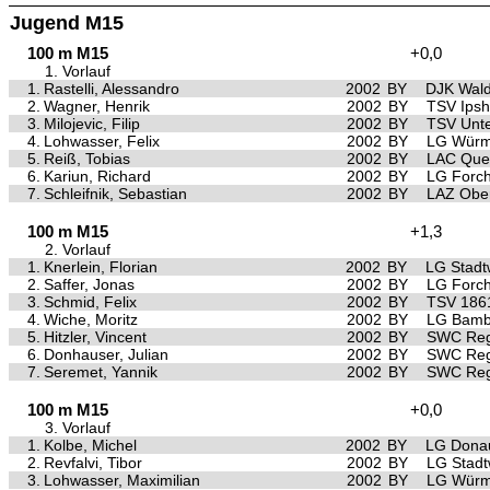
Jugend M15
100 m M15
+0,0
1. Vorlauf
1.
Rastelli, Alessandro
2002
BY
DJK Wald
2.
Wagner, Henrik
2002
BY
TSV Ips
3.
Milojevic, Filip
2002
BY
TSV Unte
4.
Lohwasser, Felix
2002
BY
LG Würm 
5.
Reiß, Tobias
2002
BY
LAC Quel
6.
Kariun, Richard
2002
BY
LG Forc
7.
Schleifnik, Sebastian
2002
BY
LAZ Ober
100 m M15
+1,3
2. Vorlauf
1.
Knerlein, Florian
2002
BY
LG Stad
2.
Saffer, Jonas
2002
BY
LG Forc
3.
Schmid, Felix
2002
BY
TSV 186
4.
Wiche, Moritz
2002
BY
LG Bamb
5.
Hitzler, Vincent
2002
BY
SWC Reg
6.
Donhauser, Julian
2002
BY
SWC Reg
7.
Seremet, Yannik
2002
BY
SWC Reg
100 m M15
+0,0
3. Vorlauf
1.
Kolbe, Michel
2002
BY
LG Dona
2.
Revfalvi, Tibor
2002
BY
LG Stad
3.
Lohwasser, Maximilian
2002
BY
LG Würm 