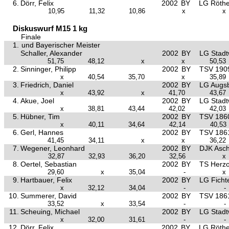
6.
Dörr, Felix
2002
BY
LG Röthe
10,95
11,32
10,86
x
x
Diskuswurf M15 1 kg
Finale
1.
und Bayerischer Meister
Schaller, Alexander
2002
BY
LG Stad
51,75
48,12
x
x
50,53
2.
Sinninger, Philipp
2002
BY
TSV 1909
x
40,54
35,70
x
35,89
3.
Friedrich, Daniel
2002
BY
LG Augs
x
43,92
x
41,70
43,67
4.
Akue, Joel
2002
BY
LG Stad
x
38,81
43,44
42,02
42,03
5.
Hübner, Tim
2002
BY
TSV 1860
x
40,11
34,64
42,14
40,53
6.
Gerl, Hannes
2002
BY
TSV 186
41,45
34,11
x
x
36,22
7.
Wegener, Leonhard
2002
BY
DJK Asch
32,87
32,93
36,20
32,56
x
8.
Oertel, Sebastian
2002
BY
TS Herz
29,60
x
35,04
-
x
9.
Hartbauer, Felix
2002
BY
LG Ficht
x
32,12
34,04
-
-
10.
Summerer, David
2002
BY
TSV 186
33,52
x
33,54
-
-
11.
Scheuing, Michael
2002
BY
LG Stad
x
32,00
31,61
-
-
12.
Dörr, Felix
2002
BY
LG Röthe