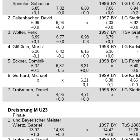
Spinnler, Sebastian
1996
BY
LG LKr A
6,85
7,02
6,80
7,06
6,94
+0,1
+0,0
+0,0
+0,0
+0,2
2.
Faltenbacher, David
1997
BY
LG Stad
6,96
6,96
x
7,03
6,92
+0,0
+0,0
+0,0
+0,0
3.
Wolter, Felix
1997
BY
TSV Gräf
6,99
6,77
6,98
6,79
x
+0,1
+0,0
-0,3
+0,1
4.
Glößlein, Moritz
1998
BY
LG Karls
6,36
6,42
6,16
6,16
-
-0,1
-0,1
+0,0
+0,0
5.
Eckner, Dominik
1998
BY
LG Forc
6,07
6,32
6,31
x
6,40
+0,1
-0,5
+0,0
-0,5
6.
Gerhard, Michael
1999
BY
LG Karls
x
x
6,21
6,30
4,66
-0,1
-0,1
+0,0
7.
Troßmann, Daniel
1996
BY
LG Stad
x
4,96
4,71
x
-
+0,0
+0,0
Dreisprung M U23
Finale
1.
und Bayerischer Meister
Wiertz, Gabriel
1997
BY
TuS 1860
13,97
14,33
x
14,47
12,78
+1,3
+0,0
+0,0
+0,0
2.
Troßmann, Daniel
1996
BY
LG Stad