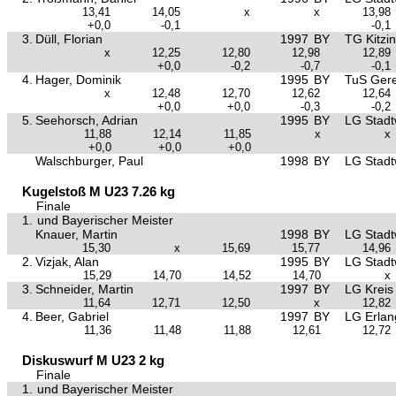
13,41
14,05
x
x
13,98
+0,0
-0,1
-0,1
3.
Düll, Florian
1997
BY
TG Kitzi
x
12,25
12,80
12,98
12,89
+0,0
-0,2
-0,7
-0,1
4.
Hager, Dominik
1995
BY
TuS Gere
x
12,48
12,70
12,62
12,64
+0,0
+0,0
-0,3
-0,2
5.
Seehorsch, Adrian
1995
BY
LG Stad
11,88
12,14
11,85
x
x
+0,0
+0,0
+0,0
Walschburger, Paul
1998
BY
LG Stad
Kugelstoß M U23 7.26 kg
Finale
1.
und Bayerischer Meister
Knauer, Martin
1998
BY
LG Stad
15,30
x
15,69
15,77
14,96
2.
Vizjak, Alan
1995
BY
LG Stad
15,29
14,70
14,52
14,70
x
3.
Schneider, Martin
1997
BY
LG Kreis
11,64
12,71
12,50
x
12,82
4.
Beer, Gabriel
1997
BY
LG Erla
11,36
11,48
11,88
12,61
12,72
Diskuswurf M U23 2 kg
Finale
1.
und Bayerischer Meister