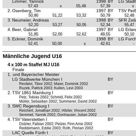
Limmer, Yannick
1998
BY
LG Stad
57,43
x
55,49
57,39
x
2.
Osenberg, Tim
1997
BY
TSV Pei
50,90
51,22
53,32
50,79
52,48
3.
Neumeier, Andreas
1998
BY
SFR Zeil
52,20
53,27
50,05
52,34
55,47
4.
Beer, Gabriel
1997
BY
LG Erla
51,85
52,00
52,62
49,55
50,10
5.
Eckner, Dominik
1998
BY
LG Forc
52,41
50,00
x
42,61
-
Männliche Jugend U16
4 x 100 m Staffel MJ U16
Finale
1.
und Bayerischer Meister
LG Stadtwerke München I
BY
Revfalvi, Tibor 2002; Maier, Dominik 2002
Ruzek, Patrick 2003; Kullen, Levi 2003
2.
TSV 1861 Mainburg I
BY
Petz, Tobias 2002; Schmid, Felix 2002
Müller, Sebastian 2002; Summerer, David 2002
3.
SWC Regensburg I
BY
Reichert, Jonathan 2002; Hitzler, Vincent 2002
Seremet, Yannik 2002; Donhauser, Julian 2002
4.
TSV Vaterstetten I
BY
Dotzler, Fabian 2002; Pelzer, Finn Arne 2002
Reddemann, Eddie 2003; Roth, Florian 2002
LAC Quelle Fürth I
BY