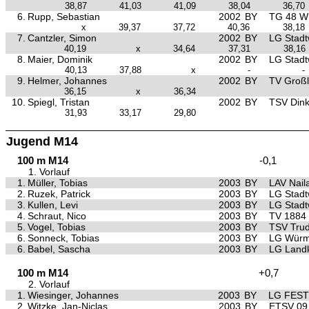
38,87
41,03
41,09
38,04
36,70
6.
Rupp, Sebastian
2002
BY
TG 48 W
x
39,37
37,72
40,36
38,18
7.
Cantzler, Simon
2002
BY
LG Stad
40,19
x
34,64
37,31
38,16
8.
Maier, Dominik
2002
BY
LG Stad
40,13
37,88
x
-
-
9.
Helmer, Johannes
2002
BY
TV Groß
36,15
x
36,34
10.
Spiegl, Tristan
2002
BY
TSV Dink
31,93
33,17
29,80
Jugend M14
100 m M14
-0,1
1. Vorlauf
1.
Müller, Tobias
2003
BY
LAV Nail
2.
Ruzek, Patrick
2003
BY
LG Stad
3.
Kullen, Levi
2003
BY
LG Stad
4.
Schraut, Nico
2003
BY
TV 1884 
5.
Vogel, Tobias
2003
BY
TSV Trud
6.
Sonneck, Tobias
2003
BY
LG Würm 
6.
Babel, Sascha
2003
BY
LG Landk
100 m M14
+0,7
2. Vorlauf
1.
Wiesinger, Johannes
2003
BY
LG FESTI
2.
Witzke, Jan-Niclas
2003
BY
ETSV 09