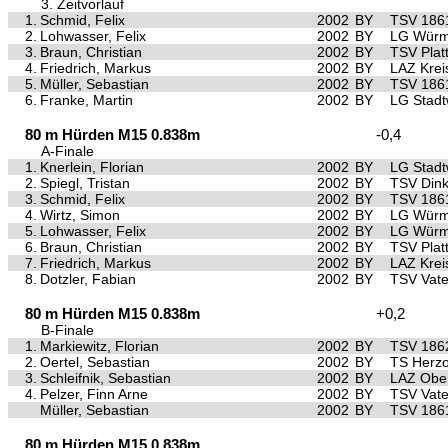
3. Zeitvorlauf
1.
Schmid, Felix
2002
BY
TSV 186
2.
Lohwasser, Felix
2002
BY
LG Würm 
3.
Braun, Christian
2002
BY
TSV Platt
4.
Friedrich, Markus
2002
BY
LAZ Krei
5.
Müller, Sebastian
2002
BY
TSV 186
6.
Franke, Martin
2002
BY
LG Stad
80 m Hürden M15 0.838m
-0,4
A-Finale
1.
Knerlein, Florian
2002
BY
LG Stad
2.
Spiegl, Tristan
2002
BY
TSV Dink
3.
Schmid, Felix
2002
BY
TSV 186
4.
Wirtz, Simon
2002
BY
LG Würm 
5.
Lohwasser, Felix
2002
BY
LG Würm 
6.
Braun, Christian
2002
BY
TSV Platt
7.
Friedrich, Markus
2002
BY
LAZ Krei
8.
Dotzler, Fabian
2002
BY
TSV Vate
80 m Hürden M15 0.838m
+0,2
B-Finale
1.
Markiewitz, Florian
2002
BY
TSV 1862
2.
Oertel, Sebastian
2002
BY
TS Herz
3.
Schleifnik, Sebastian
2002
BY
LAZ Ober
4.
Pelzer, Finn Arne
2002
BY
TSV Vate
Müller, Sebastian
2002
BY
TSV 186
80 m Hürden M15 0.838m