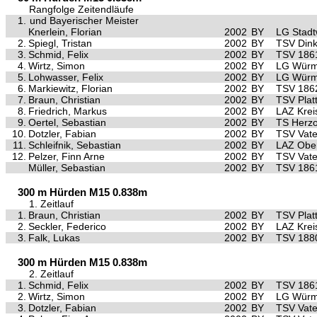
Rangfolge Zeitendläufe
1.
und Bayerischer Meister
Knerlein, Florian
2002
BY
LG Stad
2.
Spiegl, Tristan
2002
BY
TSV Dink
3.
Schmid, Felix
2002
BY
TSV 186
4.
Wirtz, Simon
2002
BY
LG Würm 
5.
Lohwasser, Felix
2002
BY
LG Würm 
6.
Markiewitz, Florian
2002
BY
TSV 1862
7.
Braun, Christian
2002
BY
TSV Platt
8.
Friedrich, Markus
2002
BY
LAZ Krei
9.
Oertel, Sebastian
2002
BY
TS Herz
10.
Dotzler, Fabian
2002
BY
TSV Vate
11.
Schleifnik, Sebastian
2002
BY
LAZ Ober
12.
Pelzer, Finn Arne
2002
BY
TSV Vate
Müller, Sebastian
2002
BY
TSV 186
300 m Hürden M15 0.838m
1. Zeitlauf
1.
Braun, Christian
2002
BY
TSV Platt
2.
Seckler, Federico
2002
BY
LAZ Krei
3.
Falk, Lukas
2002
BY
TSV 188
300 m Hürden M15 0.838m
2. Zeitlauf
1.
Schmid, Felix
2002
BY
TSV 186
2.
Wirtz, Simon
2002
BY
LG Würm 
3.
Dotzler, Fabian
2002
BY
TSV Vate