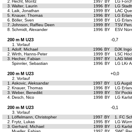
2.
Hecht, Moritz
1997
BY
LG Forc
3.
Walter, Laurin
1996
BY
LG Stad
4.
Laik, Jonathan
1999
BY
LAC Quel
5.
Knauer, Thomas
1996
BY
LG Erla
6.
Böller, Sven
1998
BY
LG Erla
7.
Johnson, Raffieu Deen
1999
BY
TSV Pen
8.
Schmidt, Alexander
1996
BY
ESV Nür
200 m M U23
-0,7
1. Vorlauf
1.
Adolf, Michael
1996
BY
DJK Ingo
2.
Wirth, Hanns-Peter
1999
BY
LSC Höch
3.
Hecher, Fabian
1997
BY
LAG Mittl
Spinnler, Sebastian
1996
BY
LG LKr A
200 m M U23
+0,0
2. Vorlauf
1.
Askovic, Aleksandar
1997
BY
LG Augs
2.
Knauer, Thomas
1996
BY
LG Erla
3.
Weber, Benedikt
1999
BY
SV Pocki
4.
Desch, Nico
1998
BY
LG Karls
200 m M U23
-0,1
3. Vorlauf
1.
Löffelmann, Christopher
1997
BY
1. FC Sc
2.
Frytz, Lukas
1995
BY
LG Würm 
3.
Gerhard, Michael
1999
BY
LG Karls
Mueller, Fabian
1997
BY
SWC Reg