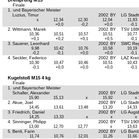
Finale
1.
und Bayerischer Meister
Luzius, Timur
2002
BY
LG Stad
x
12,34
12,30
12,04
11,83
+0,0
-0,2
+0,0
-0,1
2.
Wittmann, Marek
2002
BY
TSV 188
10,36
10,51
10,57
10,51
10,77
+0,1
+0,2
+0,1
+0,5
-0,1
3.
Sauerer, Leonhard
2002
BY
SWC Reg
9,98
10,42
10,76
10,58
10,19
-0,2
-0,1
+0,0
+0,0
-0,1
4.
Seckler, Federico
2002
BY
LAZ Krei
10,30
10,47
10,46
10,51
10,43
-0,1
+0,0
+0,0
+0,0
-0,1
Kugelstoß M15 4 kg
Finale
1.
und Bayerischer Meister
Schaller, Alexander
2002
BY
LG Stad
15,90
15,13
x
15,92
x
2.
Akue, Joel
2002
BY
LG Stad
14,45
13,61
13,48
13,20
14,33
3.
Friedrich, Daniel
2002
BY
LG Augs
14,25
13,33
x
x
x
4.
Sinninger, Philipp
2002
BY
TSV 1909
13,00
12,70
12,77
x
13,63
5.
Benli, Farin
2002
BY
LG Bamb
11,74
10,76
12,01
11,26
11,66