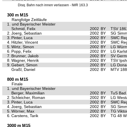
Disq. Bahn nach innen verlassen - IWR 163.3
300 m M15
Rangfolge Zeitläufe
1.
und Bayerischer Meister
Schmid, Felix
2002
BY
TSV 186
2.
Joerg, Sebastian
2002
BY
SG Simm
3.
Pinter, Luca
2002
BY
SWC Reg
4.
Hitzler, Vincent
2002
BY
SWC Reg
5.
Wirtz, Simon
2002
BY
LG Würm 
6.
Popp, Felix
2002
BY
LG Karls
7.
Brunner, Jakob
2002
BY
SV Germ
8.
Wagner, Henrik
2002
BY
TSV Ips
9.
Gebert, Simon
2002
BY
LG Dona
Graßl, Daniel
2002
BY
MTV 1881
800 m M15
Finale
1.
und Bayerischer Meister
Berger, Maximilian
2002
BY
TuS Bad 
2.
Schleicher, Roman
2002
BY
LG Westa
3.
Pinter, Luca
2002
BY
SWC Reg
4.
Joerg, Sebastian
2002
BY
SG Simm
5.
Wörner, Max
2002
BY
TG Vikto
6.
Carstens, Tarik
2002
BY
TG 48 W
3000 m M15