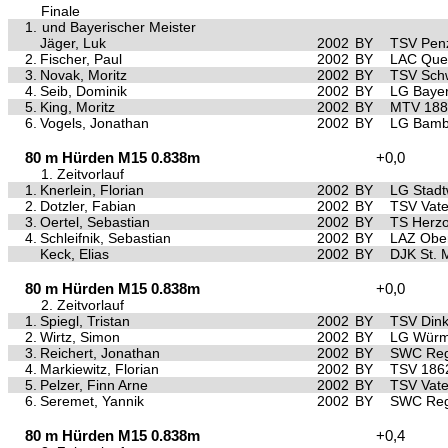
Finale
1.
und Bayerischer Meister
Jäger, Luk
2002
BY
TSV Pen
2.
Fischer, Paul
2002
BY
LAC Quel
3.
Novak, Moritz
2002
BY
TSV Sch
4.
Seib, Dominik
2002
BY
LG Baye
5.
King, Moritz
2002
BY
MTV 1881
6.
Vogels, Jonathan
2002
BY
LG Bamb
80 m Hürden M15 0.838m
+0,0
1. Zeitvorlauf
1.
Knerlein, Florian
2002
BY
LG Stad
2.
Dotzler, Fabian
2002
BY
TSV Vate
3.
Oertel, Sebastian
2002
BY
TS Herz
4.
Schleifnik, Sebastian
2002
BY
LAZ Ober
Keck, Elias
2002
BY
DJK St. 
80 m Hürden M15 0.838m
+0,0
2. Zeitvorlauf
1.
Spiegl, Tristan
2002
BY
TSV Dink
2.
Wirtz, Simon
2002
BY
LG Würm 
3.
Reichert, Jonathan
2002
BY
SWC Reg
4.
Markiewitz, Florian
2002
BY
TSV 1862
5.
Pelzer, Finn Arne
2002
BY
TSV Vate
6.
Seremet, Yannik
2002
BY
SWC Reg
80 m Hürden M15 0.838m
+0,4