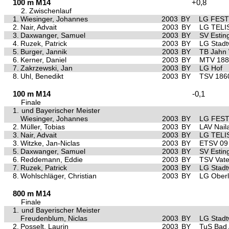
100 m M14
+0,8
2. Zwischenlauf
1.
Wiesinger, Johannes
2003
BY
LG FESTI
2.
Nair, Advait
2003
BY
LG TELI
3.
Daxwanger, Samuel
2003
BY
SV Estin
4.
Ruzek, Patrick
2003
BY
LG Stad
5.
Burger, Jannik
2003
BY
TB Jahn
6.
Kerner, Daniel
2003
BY
MTV 1881
7.
Zakrzewski, Jan
2003
BY
LG Hof
8.
Uhl, Benedikt
2003
BY
TSV 186
100 m M14
-0,1
Finale
1.
und Bayerischer Meister
Wiesinger, Johannes
2003
BY
LG FESTI
2.
Müller, Tobias
2003
BY
LAV Nail
3.
Nair, Advait
2003
BY
LG TELI
3.
Witzke, Jan-Niclas
2003
BY
ETSV 09
5.
Daxwanger, Samuel
2003
BY
SV Estin
6.
Reddemann, Eddie
2003
BY
TSV Vate
7.
Ruzek, Patrick
2003
BY
LG Stad
8.
Wohlschläger, Christian
2003
BY
LG Ober
800 m M14
Finale
1.
und Bayerischer Meister
Freudenblum, Niclas
2003
BY
LG Stad
2.
Posselt, Laurin
2003
BY
TuS Bad 