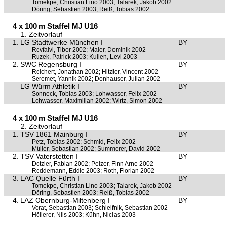
Tomekpe, Christian Lino 2003; Talarek, Jakob 2002
Döring, Sebastien 2003; Reiß, Tobias 2002
4 x 100 m Staffel MJ U16
1. Zeitvorlauf
1.
LG Stadtwerke München I
BY
Revfalvi, Tibor 2002; Maier, Dominik 2002
Ruzek, Patrick 2003; Kullen, Levi 2003
2.
SWC Regensburg I
BY
Reichert, Jonathan 2002; Hitzler, Vincent 2002
Seremet, Yannik 2002; Donhauser, Julian 2002
LG Würm Athletik I
BY
Sonneck, Tobias 2003; Lohwasser, Felix 2002
Lohwasser, Maximilian 2002; Wirtz, Simon 2002
4 x 100 m Staffel MJ U16
2. Zeitvorlauf
1.
TSV 1861 Mainburg I
BY
Petz, Tobias 2002; Schmid, Felix 2002
Müller, Sebastian 2002; Summerer, David 2002
2.
TSV Vaterstetten I
BY
Dotzler, Fabian 2002; Pelzer, Finn Arne 2002
Reddemann, Eddie 2003; Roth, Florian 2002
3.
LAC Quelle Fürth I
BY
Tomekpe, Christian Lino 2003; Talarek, Jakob 2002
Döring, Sebastien 2003; Reiß, Tobias 2002
4.
LAZ Obernburg-Miltenberg I
BY
Vorat, Sebastian 2003; Schleifnik, Sebastian 2002
Höllerer, Nils 2003; Kühn, Niclas 2003