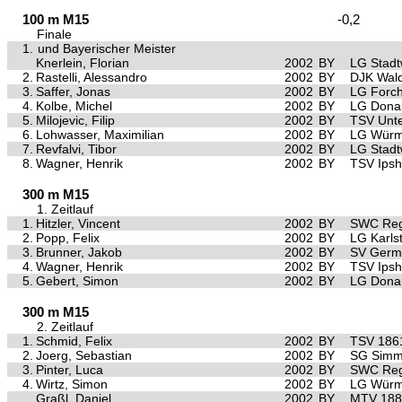
100 m M15
-0,2
Finale
1.
und Bayerischer Meister
Knerlein, Florian
2002
BY
LG Stad
2.
Rastelli, Alessandro
2002
BY
DJK Wal
3.
Saffer, Jonas
2002
BY
LG Forc
4.
Kolbe, Michel
2002
BY
LG Dona
5.
Milojevic, Filip
2002
BY
TSV Unte
6.
Lohwasser, Maximilian
2002
BY
LG Würm 
7.
Revfalvi, Tibor
2002
BY
LG Stad
8.
Wagner, Henrik
2002
BY
TSV Ips
300 m M15
1. Zeitlauf
1.
Hitzler, Vincent
2002
BY
SWC Reg
2.
Popp, Felix
2002
BY
LG Karls
3.
Brunner, Jakob
2002
BY
SV Germ
4.
Wagner, Henrik
2002
BY
TSV Ips
5.
Gebert, Simon
2002
BY
LG Dona
300 m M15
2. Zeitlauf
1.
Schmid, Felix
2002
BY
TSV 186
2.
Joerg, Sebastian
2002
BY
SG Simm
3.
Pinter, Luca
2002
BY
SWC Reg
4.
Wirtz, Simon
2002
BY
LG Würm 
Graßl, Daniel
2002
BY
MTV 1881