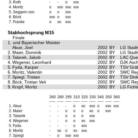
3.
Roth
-
-
o
xxx
4.
Moritz
o
xxo
xxo
xxx
5.
Seggern von
o
o
xxx
6.
Böck
xxo
o
xxx
7.
Franke
o
xo
xxx
Stabhochsprung M15
Finale
1.
und Bayerischer Meister
Akue, Joel
2002
BY
LG Stad
2.
Maier, Dominik
2002
BY
LG Stad
3.
Talarek, Jakob
2002
BY
LAC Quel
4.
Wegener, Leonhard
2002
BY
DJK Asch
5.
Fyda, Kacper
2002
BY
TSV Gräf
6.
Moritz, Valentin
2002
BY
SWC Reg
7.
Spiegl, Tristan
2002
BY
TSV Dink
8.
Böck, Tristan Veit
2002
BY
SWC Reg
9.
Kropf, Moritz
2002
BY
LG Ficht
260
280
295
310
320
330
340
350
360
-----
-----
-----
-----
-----
-----
-----
-----
-----
1.
Akue
-
-
-
o
xo
xxo
o
xxo
xxx
2.
Maier
-
-
o
o
o
xo
o
xxx
3.
Talarek
-
-
o
o
o
xxx
4.
Wegener
-
-
o
o
xo
xxx
5.
Fyda
-
-
-
o
xxx
6.
Moritz
-
xo
o
xo
xxx
7.
Spiegl
-
o
xxo
xxx