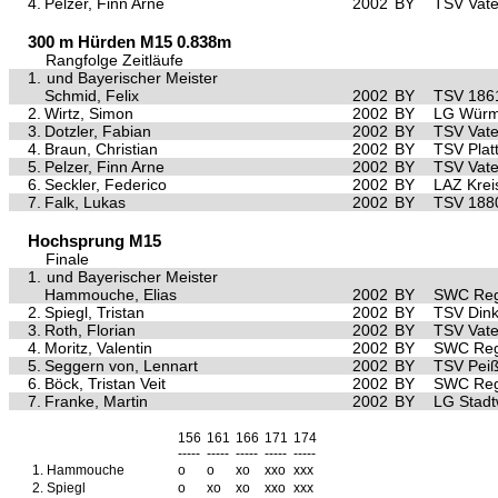
4.
Pelzer, Finn Arne
2002
BY
TSV Vate
300 m Hürden M15 0.838m
Rangfolge Zeitläufe
1.
und Bayerischer Meister
Schmid, Felix
2002
BY
TSV 186
2.
Wirtz, Simon
2002
BY
LG Würm 
3.
Dotzler, Fabian
2002
BY
TSV Vate
4.
Braun, Christian
2002
BY
TSV Platt
5.
Pelzer, Finn Arne
2002
BY
TSV Vate
6.
Seckler, Federico
2002
BY
LAZ Krei
7.
Falk, Lukas
2002
BY
TSV 188
Hochsprung M15
Finale
1.
und Bayerischer Meister
Hammouche, Elias
2002
BY
SWC Reg
2.
Spiegl, Tristan
2002
BY
TSV Dink
3.
Roth, Florian
2002
BY
TSV Vate
4.
Moritz, Valentin
2002
BY
SWC Reg
5.
Seggern von, Lennart
2002
BY
TSV Pei
6.
Böck, Tristan Veit
2002
BY
SWC Reg
7.
Franke, Martin
2002
BY
LG Stad
156
161
166
171
174
-----
-----
-----
-----
-----
1.
Hammouche
o
o
xo
xxo
xxx
2.
Spiegl
o
xo
xo
xxo
xxx