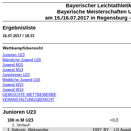
Bayerischer Leichtathleti
Bayerische Meisterschaften 
am 15./16.07.2017 in Regensburg
Ergebnisliste
16.07.2017 / 18:33
Wettkampfübersicht
Junioren U23
Männliche Jugend U16
Jugend M15
Jugend M14
Juniorinnen U23
Weibliche Jugend U16
Jugend W15
Jugend W14
GEMISCHTE WETTBEWERBE
VERANSTALTUNGSBERICHT
Junioren U23
100 m M U23
+0,0
1. Vorlauf
1.
Askovic, Aleksandar
1997
BY
LG Augs