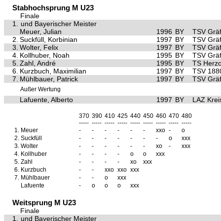
Stabhochsprung M U23
Finale
1.
und Bayerischer Meister
Meuer, Julian
1996
BY
TSV Gräf
2.
Suckfüll, Korbinian
1997
BY
TSV Gräf
3.
Wolter, Felix
1997
BY
TSV Gräf
4.
Kollhuber, Noah
1995
BY
TSV Gräf
5.
Zahl, André
1995
BY
TS Herz
6.
Kurzbuch, Maximilian
1997
BY
TSV 188
7.
Mühlbauer, Patrick
1997
BY
TSV Gräf
Außer Wertung
Lafuente, Alberto
1997
BY
LAZ Krei
370
390
410
425
440
450
460
470
480
-----
-----
-----
-----
-----
-----
-----
-----
-----
1.
Meuer
-
-
-
-
-
-
xxo
-
o
2.
Suckfüll
-
-
-
-
-
-
-
o
xxx
3.
Wolter
-
-
-
-
-
-
xo
-
xxx
4.
Kollhuber
-
-
-
-
o
o
xxx
5.
Zahl
-
-
-
-
xo
xxx
6.
Kurzbuch
-
-
xxo
xxo
xxx
7.
Mühlbauer
-
-
o
xxx
Lafuente
-
o
o
o
xxx
Weitsprung M U23
Finale
1.
und Bayerischer Meister