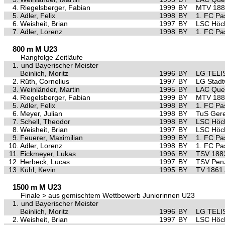
4.
Riegelsberger, Fabian
1999
BY
MTV 1881
5.
Adler, Felix
1998
BY
1. FC Pa
6.
Weisheit, Brian
1997
BY
LSC Höch
7.
Adler, Lorenz
1998
BY
1. FC Pa
800 m M U23
Rangfolge Zeitläufe
1.
und Bayerischer Meister
Beinlich, Moritz
1996
BY
LG TELI
2.
Rüth, Cornelius
1997
BY
LG Stad
3.
Weinländer, Martin
1995
BY
LAC Quel
4.
Riegelsberger, Fabian
1999
BY
MTV 1881
5.
Adler, Felix
1998
BY
1. FC Pa
6.
Meyer, Julian
1998
BY
TuS Gere
7.
Schell, Theodor
1998
BY
LSC Höch
8.
Weisheit, Brian
1997
BY
LSC Höch
9.
Feuerer, Maximilian
1999
BY
1. FC Pa
10.
Adler, Lorenz
1998
BY
1. FC Pa
11.
Eickmeyer, Lukas
1996
BY
TSV 1883
12.
Herbeck, Lucas
1997
BY
TSV Pen
13.
Kühl, Kevin
1995
BY
TV 1861
1500 m M U23
Finale > aus gemischtem Wettbewerb Juniorinnen U23
1.
und Bayerischer Meister
Beinlich, Moritz
1996
BY
LG TELI
2.
Weisheit, Brian
1997
BY
LSC Höch