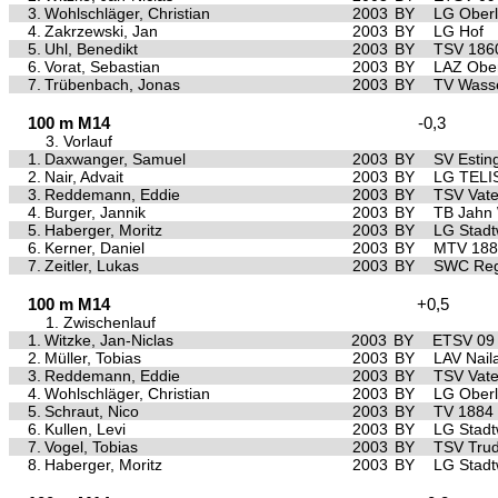
3.
Wohlschläger, Christian
2003
BY
LG Ober
4.
Zakrzewski, Jan
2003
BY
LG Hof
5.
Uhl, Benedikt
2003
BY
TSV 186
6.
Vorat, Sebastian
2003
BY
LAZ Ober
7.
Trübenbach, Jonas
2003
BY
TV Wasse
100 m M14
-0,3
3. Vorlauf
1.
Daxwanger, Samuel
2003
BY
SV Estin
2.
Nair, Advait
2003
BY
LG TELI
3.
Reddemann, Eddie
2003
BY
TSV Vate
4.
Burger, Jannik
2003
BY
TB Jahn
5.
Haberger, Moritz
2003
BY
LG Stad
6.
Kerner, Daniel
2003
BY
MTV 1881
7.
Zeitler, Lukas
2003
BY
SWC Reg
100 m M14
+0,5
1. Zwischenlauf
1.
Witzke, Jan-Niclas
2003
BY
ETSV 09
2.
Müller, Tobias
2003
BY
LAV Nail
3.
Reddemann, Eddie
2003
BY
TSV Vate
4.
Wohlschläger, Christian
2003
BY
LG Ober
5.
Schraut, Nico
2003
BY
TV 1884 
6.
Kullen, Levi
2003
BY
LG Stad
7.
Vogel, Tobias
2003
BY
TSV Trud
8.
Haberger, Moritz
2003
BY
LG Stad