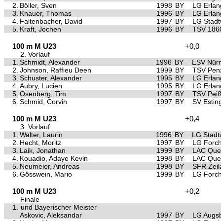
2.
Böller, Sven
1998
BY
LG Erla
3.
Knauer, Thomas
1996
BY
LG Erla
4.
Faltenbacher, David
1997
BY
LG Stad
5.
Kraft, Jochen
1996
BY
TSV 186
100 m M U23
+0,0
2. Vorlauf
1.
Schmidt, Alexander
1996
BY
ESV Nürn
2.
Johnson, Raffieu Deen
1999
BY
TSV Pen
3.
Schuster, Alexander
1995
BY
LG Erla
4.
Aubry, Lucien
1995
BY
LG Erla
5.
Osenberg, Tim
1997
BY
TSV Pei
6.
Schmid, Corvin
1997
BY
SV Estin
100 m M U23
+0,4
3. Vorlauf
1.
Walter, Laurin
1996
BY
LG Stad
2.
Hecht, Moritz
1997
BY
LG Forc
3.
Laik, Jonathan
1999
BY
LAC Quel
4.
Kouadio, Adaye Kevin
1998
BY
LAC Quel
5.
Neumeier, Andreas
1998
BY
SFR Zeil
6.
Gösswein, Mario
1999
BY
LG Forc
100 m M U23
+0,2
Finale
1.
und Bayerischer Meister
Askovic, Aleksandar
1997
BY
LG Augs