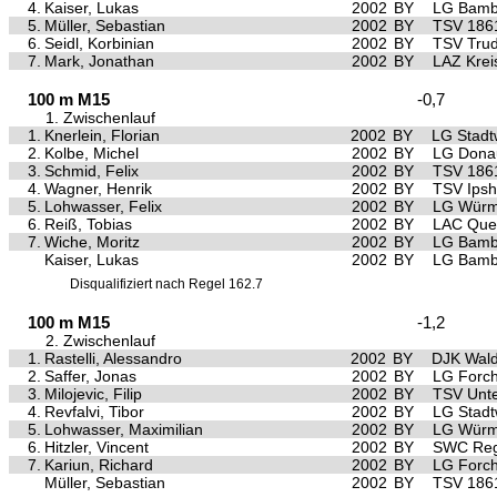
4.
Kaiser, Lukas
2002
BY
LG Bamb
5.
Müller, Sebastian
2002
BY
TSV 186
6.
Seidl, Korbinian
2002
BY
TSV Trud
7.
Mark, Jonathan
2002
BY
LAZ Krei
100 m M15
-0,7
1. Zwischenlauf
1.
Knerlein, Florian
2002
BY
LG Stad
2.
Kolbe, Michel
2002
BY
LG Dona
3.
Schmid, Felix
2002
BY
TSV 186
4.
Wagner, Henrik
2002
BY
TSV Ips
5.
Lohwasser, Felix
2002
BY
LG Würm 
6.
Reiß, Tobias
2002
BY
LAC Quel
7.
Wiche, Moritz
2002
BY
LG Bamb
Kaiser, Lukas
2002
BY
LG Bamb
Disqualifiziert nach Regel 162.7
100 m M15
-1,2
2. Zwischenlauf
1.
Rastelli, Alessandro
2002
BY
DJK Wald
2.
Saffer, Jonas
2002
BY
LG Forc
3.
Milojevic, Filip
2002
BY
TSV Unte
4.
Revfalvi, Tibor
2002
BY
LG Stad
5.
Lohwasser, Maximilian
2002
BY
LG Würm 
6.
Hitzler, Vincent
2002
BY
SWC Reg
7.
Kariun, Richard
2002
BY
LG Forc
Müller, Sebastian
2002
BY
TSV 186