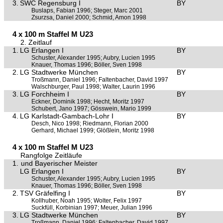
3.
SWC Regensburg I
BY
Buslaps, Fabian 1996; Steger, Marc 2001
Zsurzsa, Daniel 2000; Schmid, Amon 1998
4 x 100 m Staffel M U23
2. Zeitlauf
1.
LG Erlangen I
BY
Schuster, Alexander 1995; Aubry, Lucien 1995
Knauer, Thomas 1996; Böller, Sven 1998
2.
LG Stadtwerke München
BY
Troßmann, Daniel 1996; Faltenbacher, David 1997
Walschburger, Paul 1998; Walter, Laurin 1996
3.
LG Forchheim I
BY
Eckner, Dominik 1998; Hecht, Moritz 1997
Schubert, Jano 1997; Gösswein, Mario 1999
4.
LG Karlstadt-Gambach-Lohr I
BY
Desch, Nico 1998; Riedmann, Florian 2000
Gerhard, Michael 1999; Glößlein, Moritz 1998
4 x 100 m Staffel M U23
Rangfolge Zeitläufe
1.
und Bayerischer Meister
LG Erlangen I
BY
Schuster, Alexander 1995; Aubry, Lucien 1995
Knauer, Thomas 1996; Böller, Sven 1998
2.
TSV Gräfelfing I
BY
Kollhuber, Noah 1995; Wolter, Felix 1997
Suckfüll, Korbinian 1997; Meuer, Julian 1996
3.
LG Stadtwerke München
BY
Troßmann, Daniel 1996; Faltenbacher, David 1997