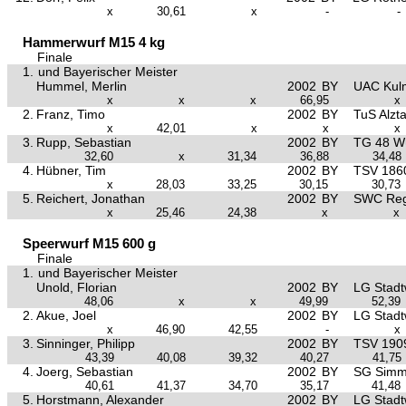
x
30,61
x
-
-
Hammerwurf M15 4 kg
Finale
1.
und Bayerischer Meister
Hummel, Merlin
2002
BY
UAC Kul
x
x
x
66,95
x
2.
Franz, Timo
2002
BY
TuS Alzt
x
42,01
x
x
x
3.
Rupp, Sebastian
2002
BY
TG 48 W
32,60
x
31,34
36,88
34,48
4.
Hübner, Tim
2002
BY
TSV 1860
x
28,03
33,25
30,15
30,73
5.
Reichert, Jonathan
2002
BY
SWC Reg
x
25,46
24,38
x
x
Speerwurf M15 600 g
Finale
1.
und Bayerischer Meister
Unold, Florian
2002
BY
LG Stad
48,06
x
x
49,99
52,39
2.
Akue, Joel
2002
BY
LG Stad
x
46,90
42,55
-
x
3.
Sinninger, Philipp
2002
BY
TSV 1909
43,39
40,08
39,32
40,27
41,75
4.
Joerg, Sebastian
2002
BY
SG Simm
40,61
41,37
34,70
35,17
41,48
5.
Horstmann, Alexander
2002
BY
LG Stad