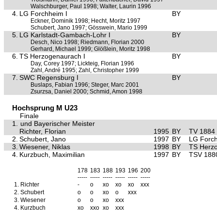
Walschburger, Paul 1998; Walter, Laurin 1996
4.
LG Forchheim I
BY
Eckner, Dominik 1998; Hecht, Moritz 1997
Schubert, Jano 1997; Gösswein, Mario 1999
5.
LG Karlstadt-Gambach-Lohr I
BY
Desch, Nico 1998; Riedmann, Florian 2000
Gerhard, Michael 1999; Glößlein, Moritz 1998
6.
TS Herzogenaurach I
BY
Day, Corey 1997; Lickteig, Florian 1996
Zahl, André 1995; Zahl, Christopher 1999
7.
SWC Regensburg I
BY
Buslaps, Fabian 1996; Steger, Marc 2001
Zsurzsa, Daniel 2000; Schmid, Amon 1998
Hochsprung M U23
Finale
1.
und Bayerischer Meister
Richter, Florian
1995
BY
TV 1884 
2.
Schubert, Jano
1997
BY
LG Forc
3.
Wiesener, Niklas
1998
BY
TS Herz
4.
Kurzbuch, Maximilian
1997
BY
TSV 188
178
183
188
193
196
200
-----
-----
-----
-----
-----
-----
1.
Richter
-
o
xo
xo
xo
xxx
2.
Schubert
o
o
xo
o
xxx
3.
Wiesener
o
o
xo
xxx
4.
Kurzbuch
xo
xxo
xo
xxx