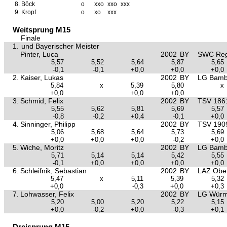
8.
Böck
o
xxo
xxo
xxx
9.
Kropf
o
xo
xxx
Weitsprung M15
Finale
1.
und Bayerischer Meister
Pinter, Luca
2002
BY
SWC Reg
5,57
5,52
5,64
5,87
5,65
-0,1
-0,1
+0,0
+0,0
+0,0
2.
Kaiser, Lukas
2002
BY
LG Bamb
5,84
x
5,39
5,80
x
+0,0
+0,0
+0,0
3.
Schmid, Felix
2002
BY
TSV 186
5,55
5,62
5,81
5,69
5,57
-0,8
-0,2
+0,4
-0,1
+0,0
4.
Sinninger, Philipp
2002
BY
TSV 1909
5,06
5,68
5,64
5,73
5,69
+0,0
+0,0
+0,0
-0,2
+0,0
5.
Wiche, Moritz
2002
BY
LG Bamb
5,71
5,14
5,14
5,42
5,55
-0,1
+0,0
+0,0
+0,0
+0,0
6.
Schleifnik, Sebastian
2002
BY
LAZ Ober
5,47
x
5,11
5,39
5,32
+0,0
-0,3
+0,0
+0,3
7.
Lohwasser, Felix
2002
BY
LG Würm 
5,20
5,00
5,20
5,22
5,15
+0,0
-0,2
+0,0
-0,3
+0,1
Dreisprung M15