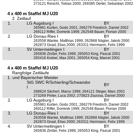
273121 Reischl, Tobias 2000; 269385 Oertel, Sebastian 2002
4 x 400 m Staffel MJ U20
2. Zeitlauf
1.
LG Augsburg I
BY
265981 Kurten, Godo 2001; 266279 Friedrich, Daniel 2002
269112 Riffel, Dominik 1999; 262548 Bauer, Florian 2000
2.
LG Donau-Ries I
BY
263558 Wanke, Matthias 1999; 262868 Nägler, Jakob 2000
262873 Gnad, Elias 2000; 263311 Herrmann, Felix 1999
3.
SV Untermeitingen I
BY
265836 Zinßer, Felix 1999; 265053 King, Pascal 2001
265416 Krebel, Max 2001; 265054 King, Marcel 2001
4 x 400 m Staffel MJ U20
Rangfolge Zeitläufe
1.
und Bayerischer Meister
StG SWC R/Schierling/Schwandor
BY
I
268624 Sächerl, Marco 1999; 264121 Steger, Marc 2001
273269 Pinter, Luca 2002; 270823 Zsurzsa, Daniel 2000
2.
LG Augsburg I
BY
265981 Kurten, Godo 2001; 266279 Friedrich, Daniel 2002
269112 Riffel, Dominik 1999; 262548 Bauer, Florian 2000
3.
LG Donau-Ries I
BY
263558 Wanke, Matthias 1999; 262868 Nägler, Jakob 2000
262873 Gnad, Elias 2000; 263311 Herrmann, Felix 1999
4.
SV Untermeitingen I
BY
265836 Zinßer, Felix 1999; 265053 King, Pascal 2001