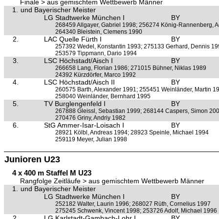
Finale > aus gemischtem Wettbewerb Männer
1.
und Bayerischer Meister
LG Stadtwerke München I
BY
268459 Allgayer, Gabriel 1998; 256274 König-Rannenberg, A
264340 Bleistein, Clemens 1990
2.
LAC Quelle Fürth I
BY
257392 Wedel, Konstantin 1993; 275133 Gerhard, Dennis 1
253579 Tippmann, Dario 1994
3.
LSC Höchstadt/Aisch I
BY
266658 Lang, Florian 1986; 271015 Bühner, Niklas 1989
24392 Kürzdörfer, Marco 1992
4.
LSC Höchstadt/Aisch II
BY
260575 Barth, Alexander 1991; 255451 Weinländer, Martin 1
258040 Weinländer, Bernhard 1995
5.
TV Burglengenfeld I
BY
267888 Gleissl, Sebastian 1999; 268144 Caspers, Simon 20
270476 Griny, Andriy 1982
6.
StG Ammer-Isar-Loisach I
BY
28921 Kölbl, Andreas 1994; 28923 Speinle, Michael 1994
259119 Meyer, Julian 1998
Junioren U23
4 x 400 m Staffel M U23
Rangfolge Zeitläufe > aus gemischtem Wettbewerb Männer
1.
und Bayerischer Meister
LG Stadtwerke München I
BY
252182 Walter, Laurin 1996; 268027 Rüth, Cornelius 1997
275245 Schwenk, Vincent 1998; 253726 Adolf, Michael 1996
2.
LG Karlstadt-Gambach-Lohr I
BY