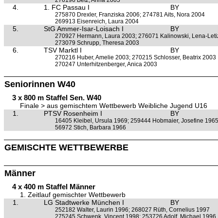
276196 Betz, Anna 2005
4.
1. FC Passau I
BY
275870 Drexler, Franziska 2006; 274781 Aits, Nora 2004
269913 Eisenreich, Laura 2004
5.
StG Ammer-Isar-Loisach I
BY
270927 Hermann, Laura 2003; 276071 Kalinowski, Lena-Leti
273079 Schrupp, Theresa 2003
6.
TSV Marktl I
BY
270216 Huber, Amelie 2003; 270215 Schlosser, Beatrix 2003
270247 Unterhitzenberger, Anica 2003
Seniorinnen W40
3 x 800 m Staffel Sen. W40
Finale > aus gemischtem Wettbewerb Weibliche Jugend U16
1.
PTSV Rosenheim I
BY
16405 Kleibel, Ursula 1969; 259444 Hobmaier, Josefine 196
56972 Stich, Barbara 1966
GEMISCHTE WETTBEWERBE
Männer
4 x 400 m Staffel Männer
1. Zeitlauf gemischter Wettbewerb
1.
LG Stadtwerke München I
BY
252182 Walter, Laurin 1996; 268027 Rüth, Cornelius 1997
275245 Schwenk, Vincent 1998; 253726 Adolf, Michael 1996