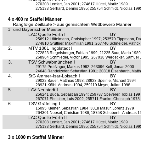
270208 Lenfert, Jan 2001; 274617 Hüttel, Moritz 1989
275133 Gerhard, Dennis 1995; 255754 Schmidt, Nicolas 199
4 x 400 m Staffel Männer
Rangfolge Zeitläufe > aus gemischtem Wettbewerb Männer
1.
und Bayerischer Meister
LAC Quelle Fürth I
BY
256912 Löffelmann, Christopher 1997; 253579 Tippmann, Da
274810 Grüttner, Maximilian 1991; 267740 Schneider, Patric
2.
MTV 1881 Ingolstadt I
BY
272823 Riegelsberger, Fabian 1999; 21225 Saur, Mario 1989
268964 Schmieder, Victor 1995; 267038 Werdecker, Samuel
3.
TSV Schwabmünchen I
BY
29175 Preißinger, Markus 1992; 263096 Kell, Jonas 2000
24648 Randelzofer, Sebastian 1991; 20818 Eisenbarth, Matt
4.
StG Ammer-Isar-Loisach I
BY
29022 Bauer, Matthias 1993; 28923 Speinle, Michael 1994
28921 Kölbl, Andreas 1994; 259119 Meyer, Julian 1998
5.
LAV Neustadt I
BY
256241 Buga, Sebastian 1994; 259787 Speyerer, Tobias 199
267071 Ehrlicher, Luis 2002; 255711 Franke, Christoph 1978
6.
TSV Gräfelfing I
BY
15095 Kleiner, Sebastian 1984; 3018 Masur, Lorenz 1979
264301 Noesel, Christian 1986; 18758 Schuberth, Andreas 1
LAC Quelle Fürth II
BY
270208 Lenfert, Jan 2001; 274617 Hüttel, Moritz 1989
275133 Gerhard, Dennis 1995; 255754 Schmidt, Nicolas 199
3 x 1000 m Staffel Männer