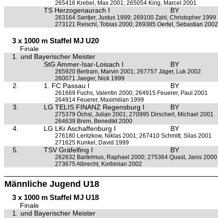
265416 Krebel, Max 2001; 265054 King, Marcel 2001
TS Herzogenaurach I
BY
263164 Santjer, Justus 1999; 269100 Zahl, Christopher 1999
273121 Reischl, Tobias 2000; 269385 Oertel, Sebastian 2002
3 x 1000 m Staffel MJ U20
Finale
1.
und Bayerischer Meister
StG Ammer-Isar-Loisach I
BY
265920 Bertram, Marvin 2001; 267757 Jäger, Luk 2002
260071 Jaeger, Nick 1999
2.
1. FC Passau I
BY
261669 Fuchs, Valentin 2000; 264915 Feuerer, Paul 2001
264914 Feuerer, Maximilian 1999
3.
LG TELIS FINANZ Regensburg I
BY
275379 Öchsl, Julian 2001; 270995 Dirscherl, Michael 2001
264639 Brem, Benedikt 2000
4.
LG LKr Aschaffenburg I
BY
276180 Lentzkow, Niklas 2001; 267410 Schmitt, Silas 2001
271625 Kunkel, David 1999
5.
TSV Gräfelfing I
BY
262632 Bartelmus, Raphael 2000; 275364 Quast, Janis 2000
273675 Albrecht, Korbinian 2002
Männliche Jugend U18
3 x 1000 m Staffel MJ U18
Finale
1.
und Bayerischer Meister