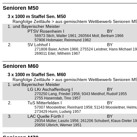
Senioren M50
3 x 1000 m Staffel Sen. M50
Rangfolge Zeitläufe > aus gemischtem Wettbewerb Senioren M
1.
und Bayerischer Meister
PTSV Rosenheim I
BY
56973 Stich, Walter 1961; 260564 Moll, Bertram 1966
57906 Hobmaier, Reinmund 1962
2.
SV Lohhof I
BY
271808 Baier, Achim 1966; 275524 Leistner, Hans Michael 1
269011 Eitel, Wilhelm 1967
Senioren M60
3 x 1000 m Staffel Sen. M60
Rangfolge Zeitläufe > aus gemischtem Wettbewerb Senioren M
1.
und Bayerischer Meister
LG LKr Aschaffenburg I
BY
270250 Lang, Friedel 1956; 9343 Meidhof, Rudolf 1955
2755 Hasenstab, Tino 1957
2.
TuS Mitterfelden I
BY
57007 Moosleitner, Reinhard 1958; 51143 Moosleitner, Helm
273429 Hurm, Ludwig 1957
3.
LAC Quelle Fürth I
BY
29354 Müller, Laszlo 1956; 261206 Schubert, Klaus-Dieter 1
20650 Ulbrich, Werner 1951