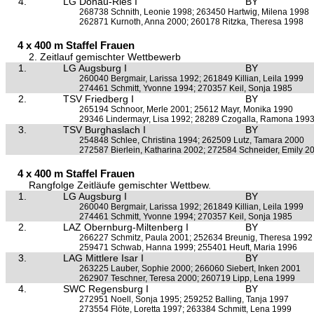
4.
LG Donau-Ries I
BY
268738 Schnith, Leonie 1998; 263450 Hartwig, Milena 1998
262871 Kurnoth, Anna 2000; 260178 Ritzka, Theresa 1998
4 x 400 m Staffel Frauen
2. Zeitlauf gemischter Wettbewerb
1.
LG Augsburg I
BY
260040 Bergmair, Larissa 1992; 261849 Killian, Leila 1999
274461 Schmitt, Yvonne 1994; 270357 Keil, Sonja 1985
2.
TSV Friedberg I
BY
265194 Schnoor, Merle 2001; 25612 Mayr, Monika 1990
29346 Lindermayr, Lisa 1992; 28289 Czogalla, Ramona 199
3.
TSV Burghaslach I
BY
254848 Schlee, Christina 1994; 262509 Lutz, Tamara 2000
272587 Bierlein, Katharina 2002; 272584 Schneider, Emily 2
4 x 400 m Staffel Frauen
Rangfolge Zeitläufe gemischter Wettbew.
1.
LG Augsburg I
BY
260040 Bergmair, Larissa 1992; 261849 Killian, Leila 1999
274461 Schmitt, Yvonne 1994; 270357 Keil, Sonja 1985
2.
LAZ Obernburg-Miltenberg I
BY
266227 Schmitz, Paula 2001; 252634 Breunig, Theresa 1992
259471 Schwab, Hanna 1999; 255401 Heuft, Maria 1996
3.
LAG Mittlere Isar I
BY
263225 Lauber, Sophie 2000; 266060 Siebert, Inken 2001
262907 Teschner, Teresa 2000; 260719 Lipp, Lena 1999
4.
SWC Regensburg I
BY
272951 Noell, Sonja 1995; 259252 Balling, Tanja 1997
273554 Flöte, Loretta 1997; 263384 Schmitt, Lena 1999