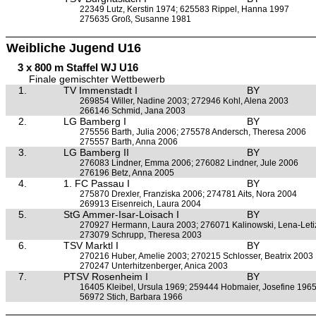
22349 Lutz, Kerstin 1974; 625583 Rippel, Hanna 1997
275635 Groß, Susanne 1981
Weibliche Jugend U16
3 x 800 m Staffel WJ U16
Finale gemischter Wettbewerb
1.
TV Immenstadt I
BY
269854 Willer, Nadine 2003; 272946 Kohl, Alena 2003
266146 Schmid, Jana 2003
2.
LG Bamberg I
BY
275556 Barth, Julia 2006; 275578 Andersch, Theresa 2006
275557 Barth, Anna 2006
3.
LG Bamberg II
BY
276083 Lindner, Emma 2006; 276082 Lindner, Jule 2006
276196 Betz, Anna 2005
4.
1. FC Passau I
BY
275870 Drexler, Franziska 2006; 274781 Aits, Nora 2004
269913 Eisenreich, Laura 2004
5.
StG Ammer-Isar-Loisach I
BY
270927 Hermann, Laura 2003; 276071 Kalinowski, Lena-Leti
273079 Schrupp, Theresa 2003
6.
TSV Marktl I
BY
270216 Huber, Amelie 2003; 270215 Schlosser, Beatrix 2003
270247 Unterhitzenberger, Anica 2003
7.
PTSV Rosenheim I
BY
16405 Kleibel, Ursula 1969; 259444 Hobmaier, Josefine 196
56972 Stich, Barbara 1966