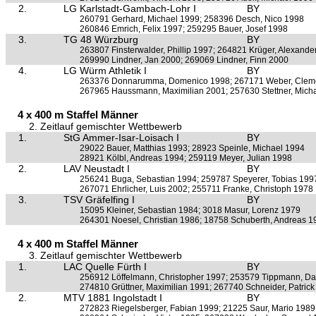
2.
LG Karlstadt-Gambach-Lohr I
BY
260791 Gerhard, Michael 1999; 258396 Desch, Nico 1998
260846 Emrich, Felix 1997; 259295 Bauer, Josef 1998
3.
TG 48 Würzburg
BY
263807 Finsterwalder, Phillip 1997; 264821 Krüger, Alexande
269990 Lindner, Jan 2000; 269069 Lindner, Finn 2000
4.
LG Würm Athletik I
BY
263376 Donnarumma, Domenico 1998; 267171 Weber, Clem
267965 Haussmann, Maximilian 2001; 257630 Stettner, Mich
4 x 400 m Staffel Männer
2. Zeitlauf gemischter Wettbewerb
1.
StG Ammer-Isar-Loisach I
BY
29022 Bauer, Matthias 1993; 28923 Speinle, Michael 1994
28921 Kölbl, Andreas 1994; 259119 Meyer, Julian 1998
2.
LAV Neustadt I
BY
256241 Buga, Sebastian 1994; 259787 Speyerer, Tobias 199
267071 Ehrlicher, Luis 2002; 255711 Franke, Christoph 1978
3.
TSV Gräfelfing I
BY
15095 Kleiner, Sebastian 1984; 3018 Masur, Lorenz 1979
264301 Noesel, Christian 1986; 18758 Schuberth, Andreas 1
4 x 400 m Staffel Männer
3. Zeitlauf gemischter Wettbewerb
1.
LAC Quelle Fürth I
BY
256912 Löffelmann, Christopher 1997; 253579 Tippmann, Da
274810 Grüttner, Maximilian 1991; 267740 Schneider, Patric
2.
MTV 1881 Ingolstadt I
BY
272823 Riegelsberger, Fabian 1999; 21225 Saur, Mario 1989