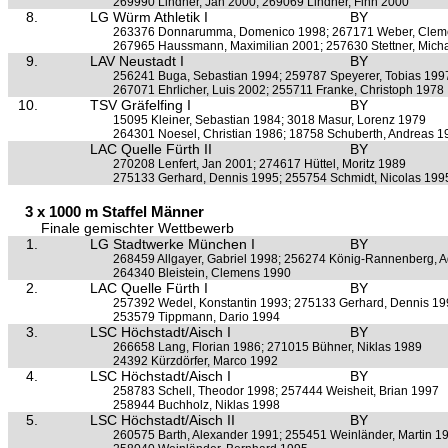
269990 Lindner, Jan 2000; 269069 Lindner, Finn 2000
8.
LG Würm Athletik I
BY
263376 Donnarumma, Domenico 1998; 267171 Weber, Clem
267965 Haussmann, Maximilian 2001; 257630 Stettner, Mich
9.
LAV Neustadt I
BY
256241 Buga, Sebastian 1994; 259787 Speyerer, Tobias 199
267071 Ehrlicher, Luis 2002; 255711 Franke, Christoph 1978
10.
TSV Gräfelfing I
BY
15095 Kleiner, Sebastian 1984; 3018 Masur, Lorenz 1979
264301 Noesel, Christian 1986; 18758 Schuberth, Andreas 1
LAC Quelle Fürth II
BY
270208 Lenfert, Jan 2001; 274617 Hüttel, Moritz 1989
275133 Gerhard, Dennis 1995; 255754 Schmidt, Nicolas 199
3 x 1000 m Staffel Männer
Finale gemischter Wettbewerb
1.
LG Stadtwerke München I
BY
268459 Allgayer, Gabriel 1998; 256274 König-Rannenberg, A
264340 Bleistein, Clemens 1990
2.
LAC Quelle Fürth I
BY
257392 Wedel, Konstantin 1993; 275133 Gerhard, Dennis 1
253579 Tippmann, Dario 1994
3.
LSC Höchstadt/Aisch I
BY
266658 Lang, Florian 1986; 271015 Bühner, Niklas 1989
24392 Kürzdörfer, Marco 1992
4.
LSC Höchstadt/Aisch I
BY
258783 Schell, Theodor 1998; 257444 Weisheit, Brian 1997
258944 Buchholz, Niklas 1998
5.
LSC Höchstadt/Aisch II
BY
260575 Barth, Alexander 1991; 255451 Weinländer, Martin 1