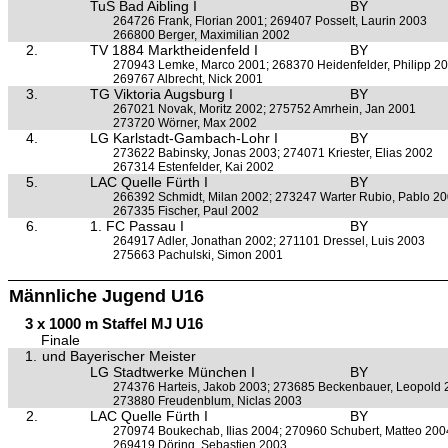
TuS Bad Aibling I
BY
264726 Frank, Florian 2001; 269407 Posselt, Laurin 2003
266800 Berger, Maximilian 2002
2.
TV 1884 Marktheidenfeld I
BY
270943 Lemke, Marco 2001; 268370 Heidenfelder, Philipp 2
269767 Albrecht, Nick 2001
3.
TG Viktoria Augsburg I
BY
267021 Novak, Moritz 2002; 275752 Amrhein, Jan 2001
273720 Wörner, Max 2002
4.
LG Karlstadt-Gambach-Lohr I
BY
273622 Babinsky, Jonas 2003; 274071 Kriester, Elias 2002
267314 Estenfelder, Kai 2002
5.
LAC Quelle Fürth I
BY
266392 Schmidt, Milan 2002; 273247 Warter Rubio, Pablo 2
267335 Fischer, Paul 2002
6.
1. FC Passau I
BY
264917 Adler, Jonathan 2002; 271101 Dressel, Luis 2003
275663 Pachulski, Simon 2001
Männliche Jugend U16
3 x 1000 m Staffel MJ U16
Finale
1.
und Bayerischer Meister
LG Stadtwerke München I
BY
274376 Harteis, Jakob 2003; 273685 Beckenbauer, Leopold
273880 Freudenblum, Niclas 2003
2.
LAC Quelle Fürth I
BY
270974 Boukechab, Ilias 2004; 270960 Schubert, Matteo 200
269419 Döring, Sebastien 2003