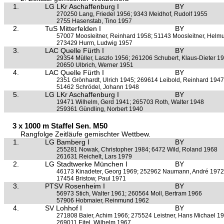
1.
LG LKr Aschaffenburg I
BY
270250 Lang, Friedel 1956; 9343 Meidhof, Rudolf 1955
2755 Hasenstab, Tino 1957
2.
TuS Mitterfelden I
BY
57007 Moosleitner, Reinhard 1958; 51143 Moosleitner, Helm
273429 Hurm, Ludwig 1957
3.
LAC Quelle Fürth I
BY
29354 Müller, Laszlo 1956; 261206 Schubert, Klaus-Dieter 1
20650 Ulbrich, Werner 1951
4.
LAC Quelle Fürth I
BY
2351 Grönhardt, Ulrich 1945; 269614 Leibold, Reinhard 1947
51462 Schrödel, Johann 1948
5.
LG LKr Aschaffenburg I
BY
19471 Wilhelm, Gerd 1941; 265703 Roth, Walter 1948
259361 Gündling, Norbert 1940
3 x 1000 m Staffel Sen. M50
Rangfolge Zeitläufe gemischter Wettbew.
1.
LG Bamberg I
BY
255281 Nowak, Christopher 1984; 6472 Wild, Roland 1968
261631 Reichelt, Lars 1979
2.
LG Stadtwerke München I
BY
46173 Kinadeter, Georg 1969; 252962 Naumann, André 1972
17454 Bristow, Paul 1971
3.
PTSV Rosenheim I
BY
56973 Stich, Walter 1961; 260564 Moll, Bertram 1966
57906 Hobmaier, Reinmund 1962
4.
SV Lohhof I
BY
271808 Baier, Achim 1966; 275524 Leistner, Hans Michael 1
269011 Eitel, Wilhelm 1967