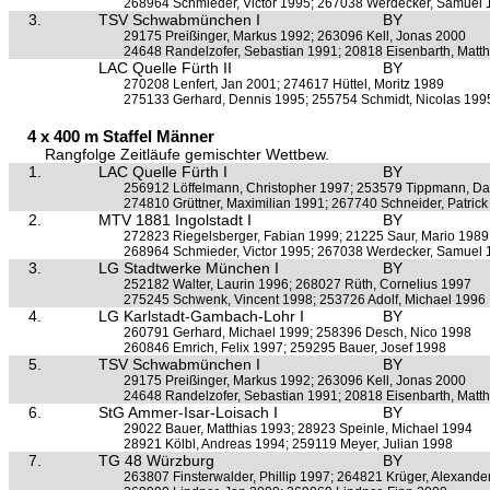
268964 Schmieder, Victor 1995; 267038 Werdecker, Samuel
3.
TSV Schwabmünchen I
BY
29175 Preißinger, Markus 1992; 263096 Kell, Jonas 2000
24648 Randelzofer, Sebastian 1991; 20818 Eisenbarth, Matt
LAC Quelle Fürth II
BY
270208 Lenfert, Jan 2001; 274617 Hüttel, Moritz 1989
275133 Gerhard, Dennis 1995; 255754 Schmidt, Nicolas 199
4 x 400 m Staffel Männer
Rangfolge Zeitläufe gemischter Wettbew.
1.
LAC Quelle Fürth I
BY
256912 Löffelmann, Christopher 1997; 253579 Tippmann, Da
274810 Grüttner, Maximilian 1991; 267740 Schneider, Patric
2.
MTV 1881 Ingolstadt I
BY
272823 Riegelsberger, Fabian 1999; 21225 Saur, Mario 1989
268964 Schmieder, Victor 1995; 267038 Werdecker, Samuel
3.
LG Stadtwerke München I
BY
252182 Walter, Laurin 1996; 268027 Rüth, Cornelius 1997
275245 Schwenk, Vincent 1998; 253726 Adolf, Michael 1996
4.
LG Karlstadt-Gambach-Lohr I
BY
260791 Gerhard, Michael 1999; 258396 Desch, Nico 1998
260846 Emrich, Felix 1997; 259295 Bauer, Josef 1998
5.
TSV Schwabmünchen I
BY
29175 Preißinger, Markus 1992; 263096 Kell, Jonas 2000
24648 Randelzofer, Sebastian 1991; 20818 Eisenbarth, Matt
6.
StG Ammer-Isar-Loisach I
BY
29022 Bauer, Matthias 1993; 28923 Speinle, Michael 1994
28921 Kölbl, Andreas 1994; 259119 Meyer, Julian 1998
7.
TG 48 Würzburg
BY
263807 Finsterwalder, Phillip 1997; 264821 Krüger, Alexande