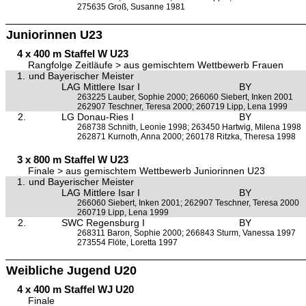
275635 Groß, Susanne 1981
Juniorinnen U23
4 x 400 m Staffel W U23
Rangfolge Zeitläufe > aus gemischtem Wettbewerb Frauen
1.
und Bayerischer Meister
LAG Mittlere Isar I
BY
263225 Lauber, Sophie 2000; 266060 Siebert, Inken 2001
262907 Teschner, Teresa 2000; 260719 Lipp, Lena 1999
2.
LG Donau-Ries I
BY
268738 Schnith, Leonie 1998; 263450 Hartwig, Milena 1998
262871 Kurnoth, Anna 2000; 260178 Ritzka, Theresa 1998
3 x 800 m Staffel W U23
Finale > aus gemischtem Wettbewerb Juniorinnen U23
1.
und Bayerischer Meister
LAG Mittlere Isar I
BY
266060 Siebert, Inken 2001; 262907 Teschner, Teresa 2000
260719 Lipp, Lena 1999
2.
SWC Regensburg I
BY
268311 Baron, Sophie 2000; 266843 Sturm, Vanessa 1997
273554 Flöte, Loretta 1997
Weibliche Jugend U20
4 x 400 m Staffel WJ U20
Finale