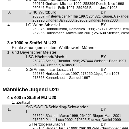
260791 Gerhard, Michael 1999; 258396 Desch, Nico 1998
260846 Emrich, Felix 1997; 259295 Bauer, Josef 1998
3.
TG 48 Würzburg
BY
263807 Finsterwalder, Phillip 1997; 264821 Krüger, Alexande
269990 Lindner, Jan 2000; 269069 Lindner, Finn 2000
4.
LG Würm Athletik I
BY
263376 Donnarumma, Domenico 1998; 267171 Weber, Clem
267965 Haussmann, Maximilian 2001; 257630 Stettner, Mich
3 x 1000 m Staffel M U23
Finale > aus gemischtem Wettbewerb Männer
1.
und Bayerischer Meister
LSC Höchstadt/Aisch I
BY
258783 Schell, Theodor 1998; 257444 Weisheit, Brian 1997
258944 Buchholz, Niklas 1998
2.
StG Ammer-Isar-Loisach I
BY
256835 Herbeck, Lucas 1997; 273250 Jäger, Tom 1997
273368 Kennerknecht, Samuel 1997
Männliche Jugend U20
4 x 400 m Staffel MJ U20
1. Zeitlauf
StG SWC R/Schierling/Schwandor
1.
BY
I
268624 Sächerl, Marco 1999; 264121 Steger, Marc 2001
273269 Pinter, Luca 2002; 270823 Zsurzsa, Daniel 2000
TS Herzogenaurach I
BY
263164 Santjer, Justus 1999; 269100 Zahl, Christopher 1999