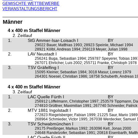
GEMISCHTE WETTBEWERBE
VERANSTALTUNGSBERICHT
Männer
4 x 400 m Staffel Männer
2. Zeitlauf
1.
StG Ammer-Isar-Loisach I
BY
29022 Bauer, Matthias 1993; 28923 Speinle, Michael 1994
28921 Kölbl, Andreas 1994; 259119 Meyer, Julian 1998
2.
LAV Neustadt I
BY
256241 Buga, Sebastian 1994; 259787 Speyerer, Tobias 199
267071 Ehrlicher, Luis 2002; 255711 Franke, Christoph 1978
3.
TSV Gräfelfing I
BY
15095 Kleiner, Sebastian 1984; 3018 Masur, Lorenz 1979
264301 Noesel, Christian 1986; 18758 Schuberth, Andreas 1
4 x 400 m Staffel Männer
3. Zeitlauf
1.
LAC Quelle Fürth I
BY
256912 Löffelmann, Christopher 1997; 253579 Tippmann, Da
274810 Grüttner, Maximilian 1991; 267740 Schneider, Patric
2.
MTV 1881 Ingolstadt I
BY
272823 Riegelsberger, Fabian 1999; 21225 Saur, Mario 1989
268964 Schmieder, Victor 1995; 267038 Werdecker, Samuel
3.
TSV Schwabmünchen I
BY
29175 Preißinger, Markus 1992; 263096 Kell, Jonas 2000
24648 Randelzofer, Sebastian 1991; 20818 Eisenbarth, Matt
LAC Quelle Fürth II
BY