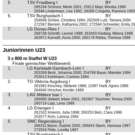
5.
TSV Friedberg I
BY
265194 Schnoor, Merle 2001; 25612 Mayr, Monika 1990
29346 Lindermayr, Lisa 1992; 28289 Czogalla, Ramona 199
6.
TSV Burghaslach I
BY
254848 Schlee, Christina 1994; 262509 Lutz, Tamara 2000
272587 Bierlein, Katharina 2002; 272584 Schneider, Emily 2
7.
LG Donau-Ries I
BY
268738 Schnith, Leonie 1998; 263450 Hartwig, Milena 1998
262871 Kurnoth, Anna 2000; 260178 Ritzka, Theresa 1998
Juniorinnen U23
3 x 800 m Staffel W U23
Finale gemischter Wettbewerb
1.
LG Karlstadt-Gambach-Lohr I
BY
263269 Beck, Johanna 2000; 254766 Bauer, Mareike 1994
253013 Kohlmann, Corinne 1994
2.
TG Viktoria Augsburg I
BY
261982 Kirschey, Stefanie 1988; 11997 Hartl, Agnes 1988
264640 Hirscher, Kerstin 1989
3.
LAG Mittlere Isar I
BY
266060 Siebert, Inken 2001; 262907 Teschner, Teresa 2000
260719 Lipp, Lena 1999
4.
LG Erlangen I
BY
261502 Knierim, Julia 1998; 260253 Belz, Clara 1996
253577 Korn, Larissa 1994
5.
SWC Regensburg I
BY
268311 Baron, Sophie 2000; 266843 Sturm, Vanessa 1997
273554 Flöte, Loretta 1997
TSV Burghaslach I
BY