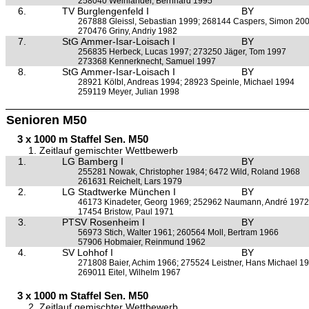
258040 Weinländer, Bernhard 1995
6.
TV Burglengenfeld I
BY
267888 Gleissl, Sebastian 1999; 268144 Caspers, Simon 20
270476 Griny, Andriy 1982
7.
StG Ammer-Isar-Loisach I
BY
256835 Herbeck, Lucas 1997; 273250 Jäger, Tom 1997
273368 Kennerknecht, Samuel 1997
8.
StG Ammer-Isar-Loisach I
BY
28921 Kölbl, Andreas 1994; 28923 Speinle, Michael 1994
259119 Meyer, Julian 1998
Senioren M50
3 x 1000 m Staffel Sen. M50
1. Zeitlauf gemischter Wettbewerb
1.
LG Bamberg I
BY
255281 Nowak, Christopher 1984; 6472 Wild, Roland 1968
261631 Reichelt, Lars 1979
2.
LG Stadtwerke München I
BY
46173 Kinadeter, Georg 1969; 252962 Naumann, André 1972
17454 Bristow, Paul 1971
3.
PTSV Rosenheim I
BY
56973 Stich, Walter 1961; 260564 Moll, Bertram 1966
57906 Hobmaier, Reinmund 1962
4.
SV Lohhof I
BY
271808 Baier, Achim 1966; 275524 Leistner, Hans Michael 1
269011 Eitel, Wilhelm 1967
3 x 1000 m Staffel Sen. M50
2. Zeitlauf gemischter Wettbewerb