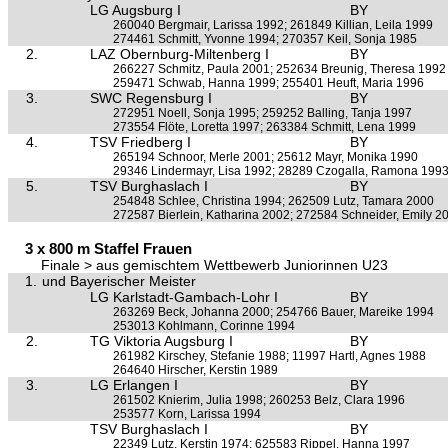
LG Augsburg I
BY
260040 Bergmair, Larissa 1992; 261849 Killian, Leila 1999
274461 Schmitt, Yvonne 1994; 270357 Keil, Sonja 1985
2.
LAZ Obernburg-Miltenberg I
BY
266227 Schmitz, Paula 2001; 252634 Breunig, Theresa 1992
259471 Schwab, Hanna 1999; 255401 Heuft, Maria 1996
3.
SWC Regensburg I
BY
272951 Noell, Sonja 1995; 259252 Balling, Tanja 1997
273554 Flöte, Loretta 1997; 263384 Schmitt, Lena 1999
4.
TSV Friedberg I
BY
265194 Schnoor, Merle 2001; 25612 Mayr, Monika 1990
29346 Lindermayr, Lisa 1992; 28289 Czogalla, Ramona 199
5.
TSV Burghaslach I
BY
254848 Schlee, Christina 1994; 262509 Lutz, Tamara 2000
272587 Bierlein, Katharina 2002; 272584 Schneider, Emily 2
3 x 800 m Staffel Frauen
Finale > aus gemischtem Wettbewerb Juniorinnen U23
1.
und Bayerischer Meister
LG Karlstadt-Gambach-Lohr I
BY
263269 Beck, Johanna 2000; 254766 Bauer, Mareike 1994
253013 Kohlmann, Corinne 1994
2.
TG Viktoria Augsburg I
BY
261982 Kirschey, Stefanie 1988; 11997 Hartl, Agnes 1988
264640 Hirscher, Kerstin 1989
3.
LG Erlangen I
BY
261502 Knierim, Julia 1998; 260253 Belz, Clara 1996
253577 Korn, Larissa 1994
TSV Burghaslach I
BY
22349 Lutz, Kerstin 1974; 625583 Rippel, Hanna 1997