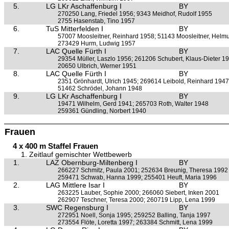
5.
LG LKr Aschaffenburg I
BY
270250 Lang, Friedel 1956; 9343 Meidhof, Rudolf 1955
2755 Hasenstab, Tino 1957
6.
TuS Mitterfelden I
BY
57007 Moosleitner, Reinhard 1958; 51143 Moosleitner, Helm
273429 Hurm, Ludwig 1957
7.
LAC Quelle Fürth I
BY
29354 Müller, Laszlo 1956; 261206 Schubert, Klaus-Dieter 1
20650 Ulbrich, Werner 1951
8.
LAC Quelle Fürth I
BY
2351 Grönhardt, Ulrich 1945; 269614 Leibold, Reinhard 1947
51462 Schrödel, Johann 1948
9.
LG LKr Aschaffenburg I
BY
19471 Wilhelm, Gerd 1941; 265703 Roth, Walter 1948
259361 Gündling, Norbert 1940
Frauen
4 x 400 m Staffel Frauen
1. Zeitlauf gemischter Wettbewerb
1.
LAZ Obernburg-Miltenberg I
BY
266227 Schmitz, Paula 2001; 252634 Breunig, Theresa 1992
259471 Schwab, Hanna 1999; 255401 Heuft, Maria 1996
2.
LAG Mittlere Isar I
BY
263225 Lauber, Sophie 2000; 266060 Siebert, Inken 2001
262907 Teschner, Teresa 2000; 260719 Lipp, Lena 1999
3.
SWC Regensburg I
BY
272951 Noell, Sonja 1995; 259252 Balling, Tanja 1997
273554 Flöte, Loretta 1997; 263384 Schmitt, Lena 1999