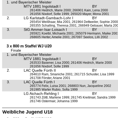
1.
und Bayerischer Meister
MTV 1881 Ingolstadt I
BY
261406 Hedrich, Marie 2000; 266901 Kain, Lena 2000
261656 Nixdorf, Sofie 1999; 265020 Mayer, Mona 2001
2.
LG Karlstadt-Gambach-Lohr I
BY
265454 Weißhaar, Mia 2001; 261964 Dettweiler, Sophie 2000
265355 Schalling, Theresa 2001; 266949 Gebauer, Marla 20
3.
StG Ammer-Isar-Loisach I
BY
265921 Koelbl, Michaela 2001; 265079 Hermann, Maike 200
268605 Herter, Amelie 2001; 267097 Seelos, Lilli 2002
3 x 800 m Staffel WJ U20
Finale
1.
und Bayerischer Meister
MTV 1881 Ingolstadt I
BY
263533 Basener, Lisa 2000; 261406 Hedrich, Marie 2000
261656 Nixdorf, Sofie 1999
2.
LAC Quelle Fürth II
BY
264610 Ram, Smaniche 2001; 261715 Schuster, Lisa 1999
261708 Förster, Ariane 2001
3.
LAC Quelle Fürth I
BY
265774 Felix, Luisa 2001; 268803 Nun, Jacqueline 2002
261985 Warter Rubio, Sofia 1999
LG Aichach-Rehling I
BY
261743 Zöttl, Marlene 1999; 261745 Kreitmair, Sandra 1999
261746 Ostermair, Johanna 1999
Weibliche Jugend U18