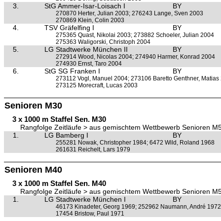
3.
StG Ammer-Isar-Loisach I
BY
270870 Herter, Julian 2003; 276243 Lange, Sven 2003
270869 Klein, Colin 2003
4.
TSV Gräfelfing I
BY
275365 Quast, Nikolai 2003; 273882 Schoeler, Julian 2004
275363 Waligorski, Christoph 2004
5.
LG Stadtwerke München II
BY
272914 Wood, Nicolas 2004; 274940 Harmer, Konrad 2004
274930 Ernst, Taro 2004
6.
StG SG Franken I
BY
273112 Vogl, Manuel 2004; 273106 Baretto Genthner, Matias
273125 Morecraft, Lucas 2003
Senioren M30
3 x 1000 m Staffel Sen. M30
Rangfolge Zeitläufe > aus gemischtem Wettbewerb Senioren M
1.
LG Bamberg I
BY
255281 Nowak, Christopher 1984; 6472 Wild, Roland 1968
261631 Reichelt, Lars 1979
Senioren M40
3 x 1000 m Staffel Sen. M40
Rangfolge Zeitläufe > aus gemischtem Wettbewerb Senioren M
1.
LG Stadtwerke München I
BY
46173 Kinadeter, Georg 1969; 252962 Naumann, André 1972
17454 Bristow, Paul 1971