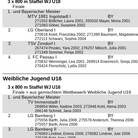
3 x 800 m Staffel WJ U18
Finale
1.
und Bayerischer Meister
MTV 1881 Ingolstadt I
BY
271552 Böttcher, Laura 2001; 265020 Mayer, Mona 2001
271083 Göbel, Susanne 2002
2.
LG Oberland I
BY
270618 Koell, Franziska 2002; 271399 Baumann, Magdalen
272113 Schwarz, Sophia 2004
3.
TSV Zirndorf I
BY
267474 Prusko, Yara 2002; 276257 Miksch, Julia 2001
271349 Sommer, Fenja 2002
4.
1. FC Passau I
BY
270632 Wenninger, Lea 2001; 269914 Eisenreich, Sonja 200
270424 Florschütz, Lydia 2002
Weibliche Jugend U16
3 x 800 m Staffel WJ U16
Finale > aus gemischtem Wettbewerb Weibliche Jugend U16
1.
und Bayerischer Meister
TV Immenstadt I
BY
269854 Willer, Nadine 2003; 272946 Kohl, Alena 2003
266146 Schmid, Jana 2003
2.
LG Bamberg I
BY
275556 Barth, Julia 2006; 275578 Andersch, Theresa 2006
275557 Barth, Anna 2006
3.
LG Bamberg II
BY
276083 Lindner, Emma 2006; 276082 Lindner, Jule 2006