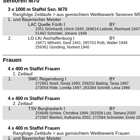
Senioren M70
3 x 1000 m Staffel Sen. M70
Rangfolge Zeitläufe > aus gemischtem Wettbewerb Senioren M
1.
und Bayerischer Meister
LAC Quelle Fürth I
BY
2351 Grönhardt, Ulrich 1945; 269614 Leibold, Reinhard 1947
51462 Schrödel, Johann 1948
2.
LG LKr Aschaffenburg I
BY
19471 Wilhelm, Gerd 1941; 265703 Roth, Walter 1948
259361 Gündling, Norbert 1940
Frauen
4 x 400 m Staffel Frauen
1. Zeitlauf
1.
SWC Regensburg I
BY
272951 Noell, Sonja 1995; 259252 Balling, Tanja 1997
273554 Flöte, Loretta 1997; 263384 Schmitt, Lena 1999
4 x 400 m Staffel Frauen
2. Zeitlauf
1.
TSV Burghaslach I
BY
254848 Schlee, Christina 1994; 262509 Lutz, Tamara 2000
272587 Bierlein, Katharina 2002; 272584 Schneider, Emily 2
4 x 400 m Staffel Frauen
Rangfolge Zeitläufe > aus gemischtem Wettbewerb Frauen
1.
und Bayerischer Meister