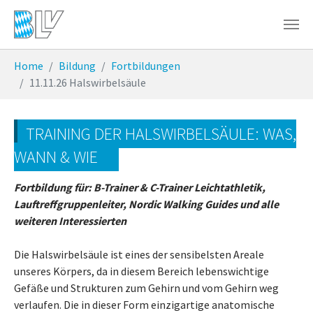
Zum Hauptinhalt springen
Sie sind hier:
Home
Bildung
Fortbildungen
11.11.26 Halswirbelsäule
TRAINING DER HALSWIRBELSÄULE: WAS,
WANN & WIE
Fortbildung für: B-Trainer & C-Trainer Leichtathletik,
Lauftreffgruppenleiter, Nordic Walking Guides und alle
weiteren Interessierten
Die Halswirbelsäule ist eines der sensibelsten Areale
unseres Körpers, da in diesem Bereich lebenswichtige
Gefäße und Strukturen zum Gehirn und vom Gehirn weg
verlaufen. Die in dieser Form einzigartige anatomische