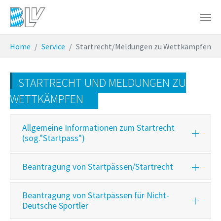
Zum Hauptinhalt springen
Sie sind hier:
Home
Service
Startrecht/Meldungen zu Wettkämpfen
STARTRECHT UND MELDUNGEN ZU
WETTKÄMPFEN
Allgemeine Informationen zum Startrecht
(sog."Startpass")
Beantragung von Startpässen/Startrecht
Beantragung von Startpässen für Nicht-
Deutsche Sportler