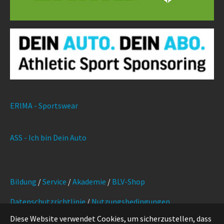
ERIMA - Sportswear
ASS - Ich bin Dein Auto
Bildung
/
Service
/
Akademie
/
BLV-Shop
Datenschutzrichtlinie
/
Nutzungsbedingungen
Diese Website verwendet Cookies, um sicherzustellen, dass
Marketing
/
Kontakt
/
Impressum