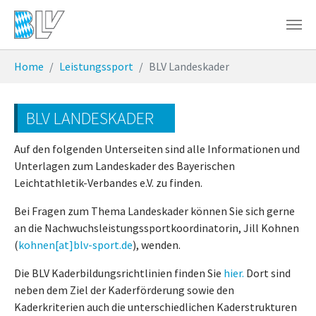
Zum Hauptinhalt springen
Sie sind hier:
Home
Leistungssport
BLV Landeskader
BLV LANDESKADER
Auf den folgenden Unterseiten sind alle Informationen und
Unterlagen zum Landeskader des Bayerischen
Leichtathletik-Verbandes e.V. zu finden.
Bei Fragen zum Thema Landeskader können Sie sich gerne
an die Nachwuchsleistungssportkoordinatorin, Jill Kohnen
(
kohnen[at]blv-sport.de
), wenden.
Die BLV Kaderbildungsrichtlinien finden Sie
hier.
Dort sind
neben dem Ziel der Kaderförderung sowie den
Kaderkriterien auch die unterschiedlichen Kaderstrukturen