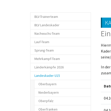
BLV-Trainerteam
KA
BLV Landeskader
Ein
Nachwuchs-Team
Lauf-Team
Hierm
Sprung-Team
Kader
seine/
Mehrkampf-Team
In de
Länderkämpfe 2026
zusam
(current)
Landeskader U15
Oberbayern
Da
Niederbayern
04.1
Oberpfalz
Oberfranken
04.1