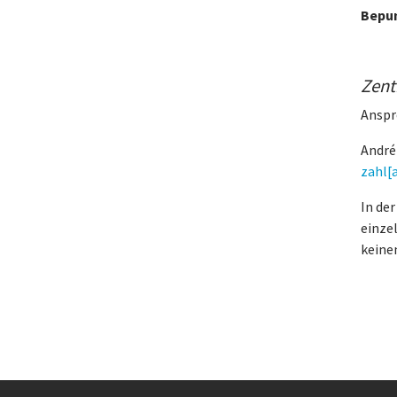
Bepun
Zent
Anspr
André
zahl[
In der
einze
keine