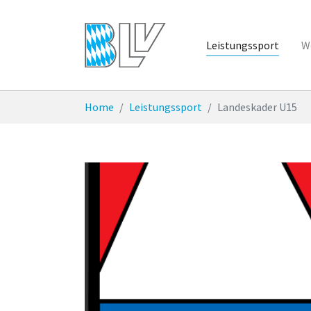
Zum Hauptinhalt springen
Leistungssport
W
Sie sind hier:
Home
Leistungssport
Landeskader U15