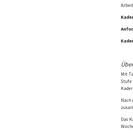
Arbeit
Kader
Anfo
Kader
Über
Mit T
Stufe
Kader
Nach 
zusam
Das K
Woch