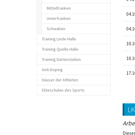
Mittelfranken
04.1
Unterfranken
04.1
Schwaben
Training Linde-Halle
10.1
Training Quelle-Halle
10.1
Training Dantestadion
Anti-Doping
17.1
Häuser der Athleten
Eliteschulen des Sports
LK
Arbe
Diese