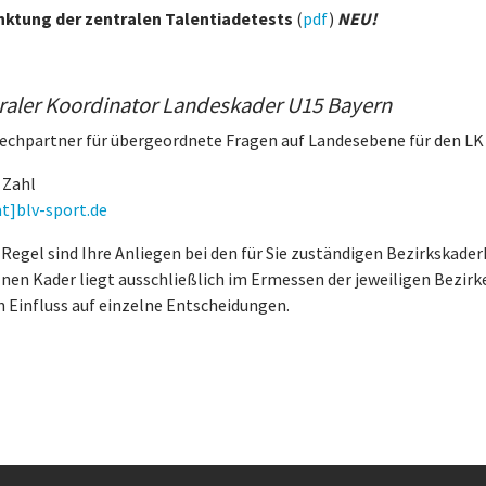
ktung der zentralen Talentiadetests
(
pdf
)
NEU!
raler Koordinator Landeskader U15 Bayern
echpartner für übergeordnete Fragen auf Landesebene für den LK 
 Zahl
at]blv-sport.de
 Regel sind Ihre Anliegen bei den für Sie zuständigen Bezirkskade
lnen Kader liegt ausschließlich im Ermessen der jeweiligen Bezir
n Einfluss auf einzelne Entscheidungen.