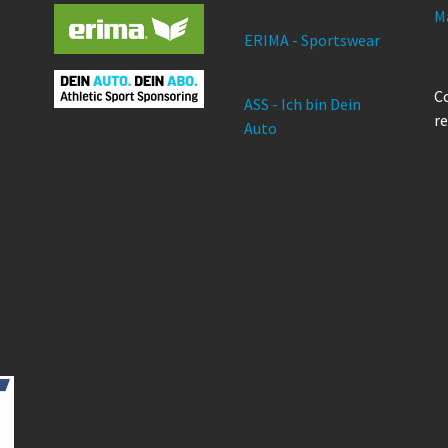
M
ERIMA - Sportswear
Co
ASS - Ich bin Dein
re
Auto