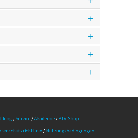
ildung
/
Service
/
Akademie
/
BLV-Shop
atenschutzrichtlinie
/
Nutzungsbedingungen