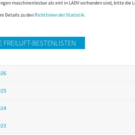
ungen maschinenlesbar als xml in LADV vorhanden sind, bitte die 
re Details zu den
Richtlinien der Statistik
.
E FREILUFT-BESTENLISTEN
026
025
024
023