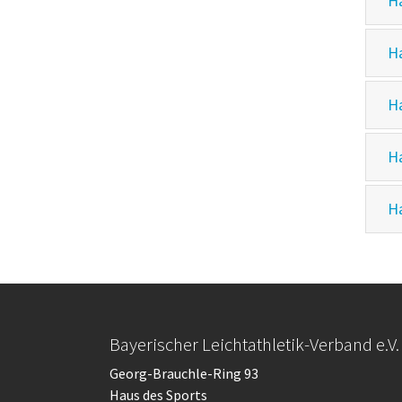
Ha
Ha
Ha
Ha
Ha
Bayerischer Leichtathletik-Verband e.V.
Georg-Brauchle-Ring 93
Haus des Sports