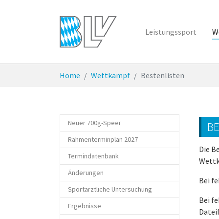
Zum Hauptinhalt springen
Leistungssport
W
Sie sind hier:
Home
Wettkampf
Bestenlisten
Neuer 700g-Speer
BE
Rahmenterminplan 2027
Die B
Termindatenbank
Wettk
Änderungen
Bei f
Sportärztliche Untersuchung
Bei fe
Ergebnisse
Datei