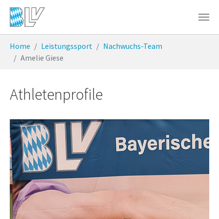
Zum Hauptinhalt springen
Sie sind hier:
Home
Leistungssport
Nachwuchs-Team
Amelie Giese
Athletenprofile