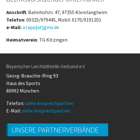
Anschrift
: Bahnhofstr. 47, 97355 Kleinlangheim
Telefon
: 09325/979445, Mobil: 0170/9191201
e-Mail:
a.lapp[at]gmx.de
Heimatverein
: TG Kitzingen
Bayerischer Leichtathletik-Verband e.V.
Georg-Brauchle-Ring 93
Haus des Sports
80992 München
Telefon:
siehe Ansprechpartner
E-Mail:
siehe Ansprechpartner
UNSERE PARTNERVERBÄNDE