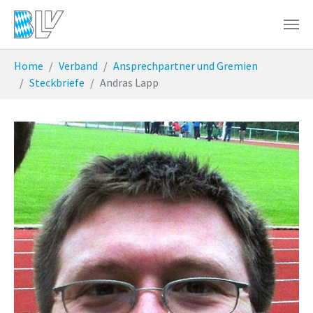
Zum Hauptinhalt springen
Sie sind hier:
Home
Verband
Ansprechpartner und Gremien
Steckbriefe
Andras Lapp