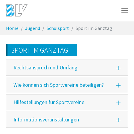
Zum Hauptinhalt springen
Sie sind hier:
Home
Jugend
Schulsport
Sport im Ganztag
SPORT IM GANZTAG
Rechtsanspruch und Umfang
Wie können sich Sportvereine beteiligen?
Hilfestellungen für Sportvereine
Informationsveranstaltungen