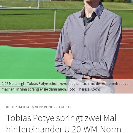
2,22 Meter legte Tobias Potye schon zuvor auf, um sich mit der Höhe vertraut zu
machen. In Sinn sprang er sie dann auch. Foto: Theresa Köchl
01.06.2014 00:41 // VON: REINHARD KÖCHL
Tobias Potye springt zwei Mal
hintereinander U 20-WM-Norm