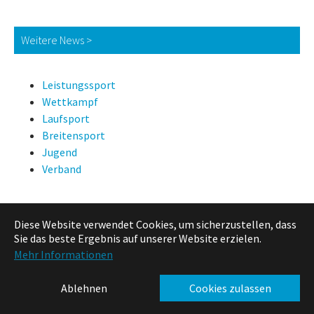
Weitere News >
Leistungssport
Wettkampf
Laufsport
Breitensport
Jugend
Verband
Diese Website verwendet Cookies, um sicherzustellen, dass
News Suche
Sie das beste Ergebnis auf unserer Website erzielen.
Mehr Informationen
Ablehnen
Cookies zulassen