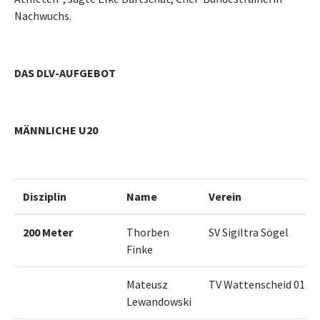
Nachwuchs.
DAS DLV-AUFGEBOT
MÄNNLICHE U20
Disziplin
Name
Verein
200 Meter
Thorben
SV Sigiltra Sögel
Finke
Mateusz
TV Wattenscheid 01
Lewandowski