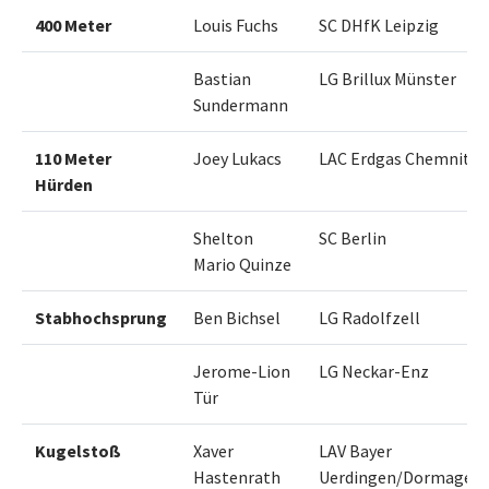
400 Meter
Louis Fuchs
SC DHfK Leipzig
Bastian
LG Brillux Münster
Sundermann
110 Meter
Joey Lukacs
LAC Erdgas Chemnitz
Hürden
Shelton
SC Berlin
Mario Quinze
Stabhochsprung
Ben Bichsel
LG Radolfzell
Jerome-Lion
LG Neckar-Enz
Tür
Kugelstoß
Xaver
LAV Bayer
Hastenrath
Uerdingen/Dormagen