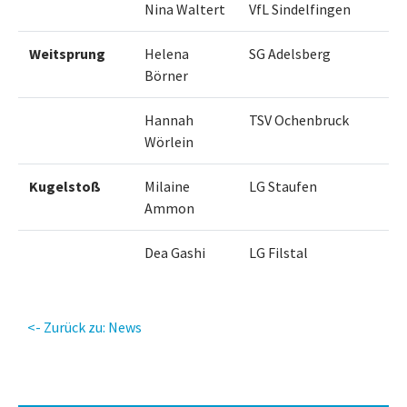
Nina Waltert
VfL Sindelfingen
Weitsprung
Helena
SG Adelsberg
Börner
Hannah
TSV Ochenbruck
Wörlein
Kugelstoß
Milaine
LG Staufen
Ammon
Dea Gashi
LG Filstal
<- Zurück zu: News