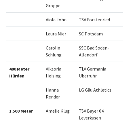
Groppe
Viola John
TSV Forstenried
Laura Mier
SC Potsdam
Carolin
SSC Bad Soden-
Schlung
Allendorf
400 Meter
Viktoria
TLV Germania
Hürden
Heising
Überruhr
Hanna
LG Gäu Athletics
Render
1.500 Meter
Amelie Klug
TSV Bayer 04
Leverkusen