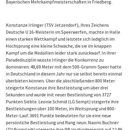
Bayerischen Mehrkampfmeisterschaften in Friedberg.
Konstanze Irlinger (TSV Jetzendorf), ihres Zeichens
Deutsche U 16-Meisterin im Speerwerfen, machte in Halle
einen starken Wettkampf und leistete sich lediglich im
Hochsprung eine kleine Schwäche, die sie im knappen
Kampf um die Medaillen leider stark zurückwarf. In ihrer
Paradedisziplin wusste Irlinger die Konkurrenz zu
dominieren: 48,69 Meter mit dem 500-Gramm-Speer hatte
in Deutschland in diesem Jahr nur sie selbst bereits einmal
überbieten können. Über die abschließenden 800 Meter
steigerte Konstanze ihre Bestleistung um über drei
Sekunden und wurde mit neuer Bestleistung von 3727
Punkten Siebte. Leonie Schmid (LG Sempt) steigerte ihre
Bestleistungen über 100 Meter, im Weitsprung und 800-
Meter-Lauf. 3691 Punkte bedeuteten für sie eine neue
persönliche Bestleistung und Rang neun. Naomi Buchner
(TV Bürgstadt) steigerte ihre PB im Hürdensprint auf 12,86