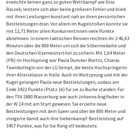
erwischte keinen ganz so guten Wettkampf wie Sina
Raczek, leistete sich aber keine größeren Fehler und blieb
mit ihren Leistungen konstant nah an ihren persönlichen
Bestleistungen dran. Vor allem im Kugelstoßen konnte sie
mit 12,71 Meter allen Konkurrentinnen viele Punkte
abnehmen. In einem taktischen Rennen reichten ihr 2:46,63
Minuten über die 800 Meter um sich die Silbermedaille und
den Deutschen Vizemeistertitel zu sichern. Mit 1,64 Meter
(PB) im Hochsprung war Paula Duncker Martin, Chiaras
Teamkollegin von der LG Sempt, die beste Hochspringerin
ihrer Altersklasse in Halle. Auch im Weitsprung und mit der
Kugel gelangen Paula neue Bestleistungen, sodass am
Ende 3422 Punkte (Platz 16) für sie zu Buche standen. Für
den TSV 1880 Wasserburg war auch Johanna Anglhuber in
der W 14 mit am Start gewesen. Sie erzielte neue
Bestleistungen mit dem Speer und über die 800 Meter und
steigerte damit auch ihre Siebenkampf-Bestleistung auf
3457 Punkte, was für Sie Rang elf bedeutete.