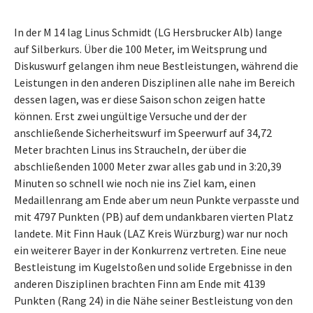
In der M 14 lag Linus Schmidt (LG Hersbrucker Alb) lange
auf Silberkurs. Über die 100 Meter, im Weitsprung und
Diskuswurf gelangen ihm neue Bestleistungen, während die
Leistungen in den anderen Disziplinen alle nahe im Bereich
dessen lagen, was er diese Saison schon zeigen hatte
können. Erst zwei ungültige Versuche und der der
anschließende Sicherheitswurf im Speerwurf auf 34,72
Meter brachten Linus ins Straucheln, der über die
abschließenden 1000 Meter zwar alles gab und in 3:20,39
Minuten so schnell wie noch nie ins Ziel kam, einen
Medaillenrang am Ende aber um neun Punkte verpasste und
mit 4797 Punkten (PB) auf dem undankbaren vierten Platz
landete. Mit Finn Hauk (LAZ Kreis Würzburg) war nur noch
ein weiterer Bayer in der Konkurrenz vertreten. Eine neue
Bestleistung im Kugelstoßen und solide Ergebnisse in den
anderen Disziplinen brachten Finn am Ende mit 4139
Punkten (Rang 24) in die Nähe seiner Bestleistung von den