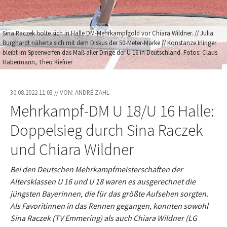
Sina Raczek holte sich in Halle DM-Mehrkampfgold vor Chiara Wildner. // Julia
Burghardt näherte sich mit dem Diskus der 50-Meter-Marke // Konstanze Irlinger
bleibt im Speerwerfen das Maß aller Dinge der U 16 in Deutschland. Fotos: Claus
Habermann, Theo Kiefner
30.08.2022 11:03 // VON: ANDRÉ ZAHL
Mehrkampf-DM U 18/U 16 Halle:
Doppelsieg durch Sina Raczek
und Chiara Wildner
Bei den Deutschen Mehrkampfmeisterschaften der
Altersklassen U 16 und U 18 waren es ausgerechnet die
jüngsten Bayerinnen, die für das größte Aufsehen sorgten.
Als Favoritinnen in das Rennen gegangen, konnten sowohl
Sina Raczek (TV Emmering) als auch Chiara Wildner (LG