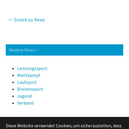
<- Zurück zu: News
Weitere News >
Leistungssport
Wettkampf
Laufsport
Breitensport
Jugend
Verband
Diese Website verwendet Cookies, um sicherzustellen, dass
News Suche