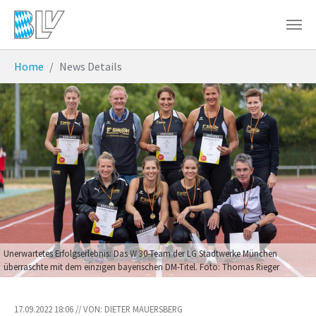
Zum Hauptinhalt springen
Sie sind hier:
Home
News Details
Unerwartetes Erfolgserlebnis: Das W 30-Team der LG Stadtwerke München
überraschte mit dem einzigen bayerischen DM-Titel. Foto: Thomas Rieger
17.09.2022 18:06 // VON: DIETER MAUERSBERG