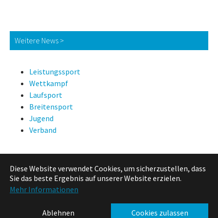
Weitere News >
Leistungssport
Wettkampf
Laufsport
Breitensport
Jugend
Verband
Diese Website verwendet Cookies, um sicherzustellen, dass
News Suche
Sie das beste Ergebnis auf unserer Website erzielen.
Mehr Informationen
Ablehnen
Cookies zulassen