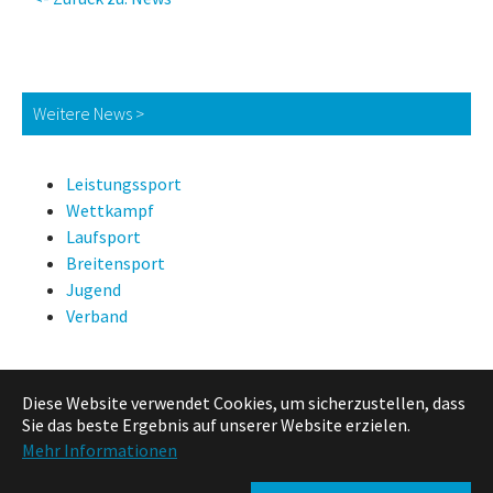
Weitere News >
Leistungssport
Wettkampf
Laufsport
Breitensport
Jugend
Verband
Diese Website verwendet Cookies, um sicherzustellen, dass
News Suche
Sie das beste Ergebnis auf unserer Website erzielen.
Mehr Informationen