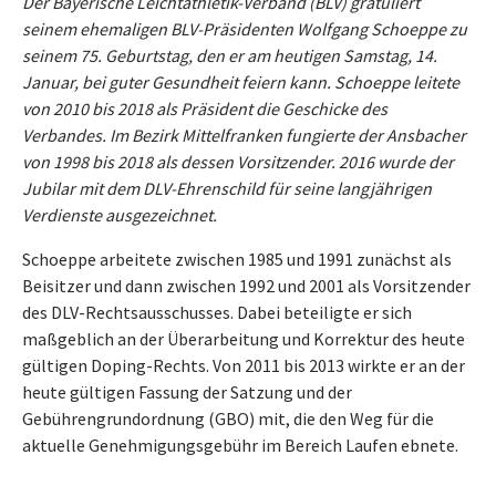
Der Bayerische Leichtathletik-Verband (BLV) gratuliert
seinem ehemaligen BLV-Präsidenten Wolfgang Schoeppe zu
seinem 75. Geburtstag, den er am heutigen Samstag, 14.
Januar, bei guter Gesundheit feiern kann. Schoeppe leitete
von 2010 bis 2018 als Präsident die Geschicke des
Verbandes. Im Bezirk Mittelfranken fungierte der Ansbacher
von 1998 bis 2018 als dessen Vorsitzender. 2016 wurde der
Jubilar mit dem DLV-Ehrenschild für seine langjährigen
Verdienste ausgezeichnet.
Schoeppe arbeitete zwischen 1985 und 1991 zunächst als
Beisitzer und dann zwischen 1992 und 2001 als Vorsitzender
des DLV-Rechtsausschusses. Dabei beteiligte er sich
maßgeblich an der Überarbeitung und Korrektur des heute
gültigen Doping-Rechts. Von 2011 bis 2013 wirkte er an der
heute gültigen Fassung der Satzung und der
Gebührengrundordnung (GBO) mit, die den Weg für die
aktuelle Genehmigungsgebühr im Bereich Laufen ebnete.