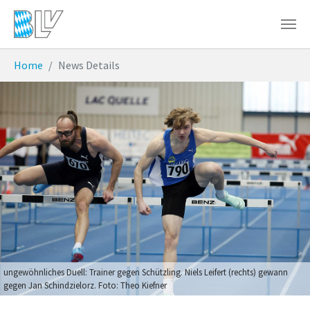
Zum Hauptinhalt springen
Sie sind hier:
Home
News Details
ungewöhnliches Duell: Trainer gegen Schützling. Niels Leifert (rechts) gewann
gegen Jan Schindzielorz. Foto: Theo Kiefner