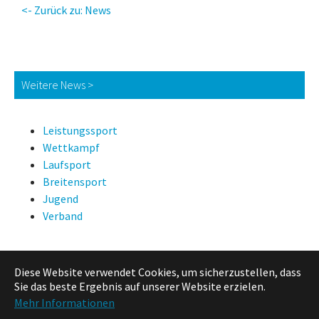
<- Zurück zu: News
Weitere News >
Leistungssport
Wettkampf
Laufsport
Breitensport
Jugend
Verband
Diese Website verwendet Cookies, um sicherzustellen, dass
News Suche
Sie das beste Ergebnis auf unserer Website erzielen.
Mehr Informationen