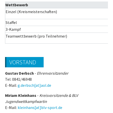
Wettbewerb
Einzel (Kreismeisterschaften)
Staffel
3-Kampf
Teamwettbewerb (pro Teilnehmer)
VORSTAND
Gustav Derbsch
-
Ehrenvorsitzender
Tel: 0841/46948
E-Mail:
g.derbsch[at]aol.de
Miriam Kleinhans
-
Kreisvorsitzende &
BLV
Jugendwettkampfwartin
E-Mail:
kleinhans[at]blv-sport.de