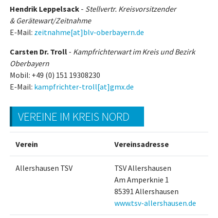
Hendrik Leppelsack
-
Stellvertr. Kreisvorsitzender
&
Gerätewart/Zeitnahme
E-Mail:
zeitnahme[at]blv-oberbayern.de
Carsten Dr. Troll
-
Kampfrichterwart im Kreis und Bezirk
Oberbayern
Mobil: +49 (0) 151 19308230
E-Mail:
kampfrichter-troll[at]gmx.de
VEREINE IM KREIS NORD
Verein
Vereinsadresse
Allershausen TSV
TSV Allershausen
Am Amperknie 1
85391 Allershausen
www.tsv-allershausen.de