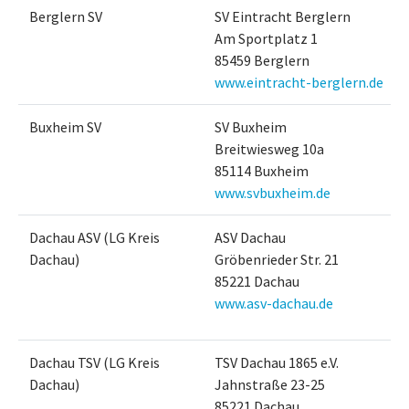
Berglern SV
SV Eintracht Berglern
Am Sportplatz 1
85459 Berglern
www.eintracht-berglern.de
Buxheim SV
SV Buxheim
Breitwiesweg 10a
85114 Buxheim
www.svbuxheim.de
Dachau ASV (LG Kreis
ASV Dachau
Dachau)
Gröbenrieder Str. 21
85221 Dachau
www.asv-dachau.de
Dachau TSV (LG Kreis
TSV Dachau 1865 e.V.
Dachau)
Jahnstraße 23-25
85221 Dachau