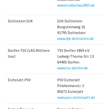
www.tsvdachau1865.de
Dollnstein DJK
DJK Dollnstein
Burgsteinweg 16
91795 Dollnstein
www.djk-dollnstein.de
Dorfen TSV (LAG Mittlere
TSV Dorfen 1869 e.V.
Isar)
Ludwig-Thoma-Str. 13
84405 Dorfen
www.tsv-dorfen.de
Eichstätt PSV
PSV Eichstätt
Pirkheimerstr. 3
85072 Eichstätt
www.psv-eichstaett.de