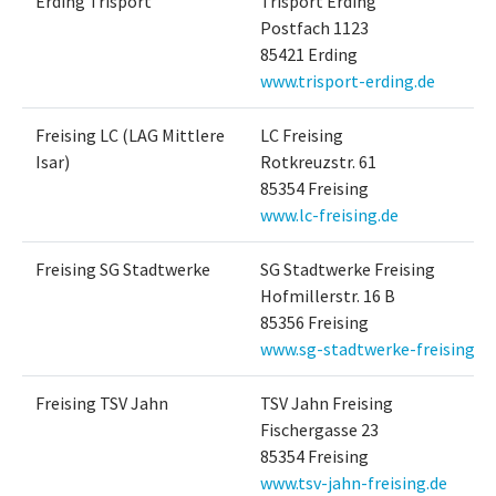
Erding Trisport
Trisport Erding
Postfach 1123
85421 Erding
www.trisport-erding.de
Freising LC (LAG Mittlere
LC Freising
Isar)
Rotkreuzstr. 61
85354 Freising
www.lc-freising.de
Freising SG Stadtwerke
SG Stadtwerke Freising
Hofmillerstr. 16 B
85356 Freising
www.sg-stadtwerke-freising.de
Freising TSV Jahn
TSV Jahn Freising
Fischergasse 23
85354 Freising
www.tsv-jahn-freising.de