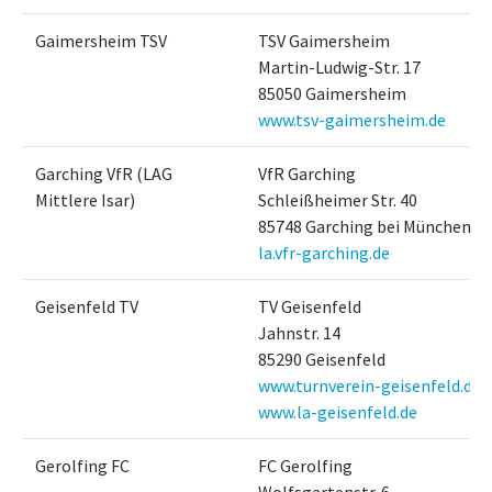
Gaimersheim TSV
TSV Gaimersheim
Martin-Ludwig-Str. 17
85050 Gaimersheim
www.tsv-gaimersheim.de
Garching VfR (LAG
VfR Garching
Mittlere Isar)
Schleißheimer Str. 40
85748 Garching bei München
la.vfr-garching.de
Geisenfeld TV
TV Geisenfeld
Jahnstr. 14
85290 Geisenfeld
www.turnverein-geisenfeld.de
www.la-geisenfeld.de
Gerolfing FC
FC Gerolfing