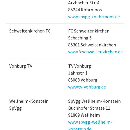
Arzbacher Str. 4
85244 Röhrmoos
www.spvgg-roehrmoos.de
Schweitenkirchen FC
FC Schweitenkirchen
Schaching 6
85301 Schweitenkirchen
www.fcschweitenkirchen.de
Vohburg TV
TV Vohburg
Jahnstr. 1
85088 Vohburg
www.tv-vohburg.de
Wellheim-Konstein
SpVgg Wellheim-Konstein
SpVgg
Buchhofer Strasse 11
91809 Wellheim
www.spvgg-wellheim-
konstein.de