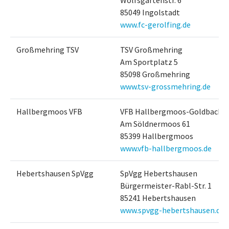
Wolfsgartenstr. 6
85049 Ingolstadt
www.fc-gerolfing.de
Großmehring TSV
TSV Großmehring
Am Sportplatz 5
85098 Großmehring
www.tsv-grossmehring.de
Hallbergmoos VFB
VFB Hallbergmoos-Goldbach
Am Söldnermoos 61
85399 Hallbergmoos
www.vfb-hallbergmoos.de
Hebertshausen SpVgg
SpVgg Hebertshausen
Bürgermeister-Rabl-Str. 1
85241 Hebertshausen
www.spvgg-hebertshausen.de