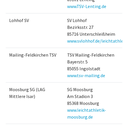
www.TSV-Lenting.de
Lohhof SV
SV Lohhof
Bezirksstr. 27
85716 Unterschleißheim
www.svlohhof.de/leichtathleti
Mailing-Feldkirchen TSV
TSV Mailing-Feldkirchen
Bayerstr. 5
85055 Ingolstadt
www.tsv-mailing.de
Moosburg SG (LAG
SG Moosburg
Mittlere Isar)
Am Stadion 3
85368 Moosburg
www.leichtathletik-
moosburg.de