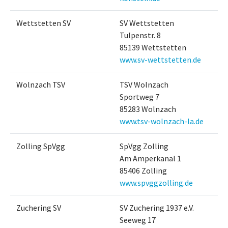
Wettstetten SV
SV Wettstetten
Tulpenstr. 8
85139 Wettstetten
www.sv-wettstetten.de
Wolnzach TSV
TSV Wolnzach
Sportweg 7
85283 Wolnzach
www.tsv-wolnzach-la.de
Zolling SpVgg
SpVgg Zolling
Am Amperkanal 1
85406 Zolling
www.spvggzolling.de
Zuchering SV
SV Zuchering 1937 e.V.
Seeweg 17