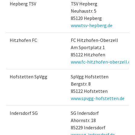
Hepberg TSV
TSV Hepberg
Neuhaustr. 5
85120 Hepberg
www.tsv-hepberg.de
Hitzhofen FC
FC Hitzhofen-Oberzell
Am Sportplatz 1
85122 Hitzhofen
www.fc-hitzhofen-oberzell.de
Hofstetten SpVgg
SpVgg Hofstetten
Bergstr. 8
85122 Hofstetten
www.spvgg-hofstetten.de
Indersdorf SG
SG Indersdorf
Ahornstr. 18
85229 Indersdorf
www.sg-indersdorf.de