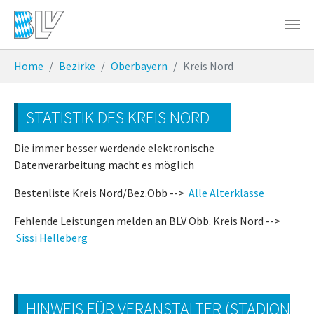
Zum Hauptinhalt springen
Sie sind hier:
Home
Bezirke
Oberbayern
Kreis Nord
STATISTIK DES KREIS NORD
Die immer besser werdende elektronische
Datenverarbeitung macht es möglich
Bestenliste Kreis Nord/Bez.Obb -->
Alle Alterklasse
Fehlende Leistungen melden an BLV Obb. Kreis Nord -->
Sissi Helleberg
HINWEIS FÜR VERANSTALTER (STADION