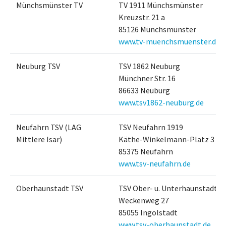
Münchsmünster TV
TV 1911 Münchsmünster
Kreuzstr. 21 a
85126 Münchsmünster
www.tv-muenchsmuenster.de
Neuburg TSV
TSV 1862 Neuburg
Münchner Str. 16
86633 Neuburg
www.tsv1862-neuburg.de
Neufahrn TSV (LAG
TSV Neufahrn 1919
Mittlere Isar)
Käthe-Winkelmann-Platz 3
85375 Neufahrn
www.tsv-neufahrn.de
Oberhaunstadt TSV
TSV Ober- u. Unterhaunstadt
Weckenweg 27
85055 Ingolstadt
www.tsv-oberhaunstadt.de