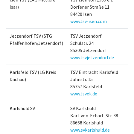
Isar)
Dorfener Straße 11
84420 Isen
www.tsv-isen.com
Jetzendorf TSV (STG
TSV Jetzendorf
Pfaffenhofen/Jetzendorf)
Schulstr. 24
85305 Jetzendorf
www.tsvjetzendorf.de
Karlsfeld TSV (LG Kreis
TSV Eintracht Karlsfeld
Dachau)
Jahnstr. 15
85757 Karlsfeld
www.tsvek.de
Karlshuld SV
SV Karlshuld
Karl-von-Echart-Str. 38
86668 Karlshuld
www.svkarlshuld.de