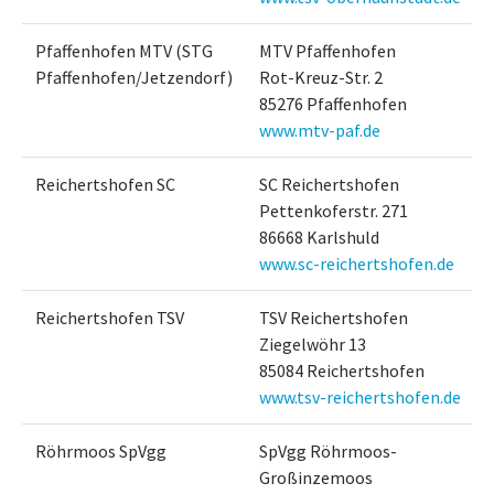
Pfaffenhofen MTV (STG
MTV Pfaffenhofen
Pfaffenhofen/Jetzendorf)
Rot-Kreuz-Str. 2
85276 Pfaffenhofen
www.mtv-paf.de
Reichertshofen SC
SC Reichertshofen
Pettenkoferstr. 271
86668 Karlshuld
www.sc-reichertshofen.de
Reichertshofen TSV
TSV Reichertshofen
Ziegelwöhr 13
85084 Reichertshofen
www.tsv-reichertshofen.de
Röhrmoos SpVgg
SpVgg Röhrmoos-
Großinzemoos