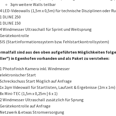
3qm weitere Walls teilbar
4 LED-Videowalls (1,5m x 0,5m) für technische Disziplinen oder 
1 DLINE 250
1 DLINE 150
4 Windmesser Ultraschall für Sprint und Weitsprung
Gerätekontrolle
SIS (Startinformationssystem bzw. Fehlstartkontrollsystem)
rmalfall sind aus den oben aufgeführten Möglichkeiten fol
ler") in Egenhofen vorhanden und als Paket zu verstehen:
1 Photofinish Kamera inkl. Windmesser
elektronischer Start
Schreckschuss Start Möglich auf Anfrage
1x 2qm Videowall für Startlisten, Laufzeit & Ergebnisse (2m x 1m)
8x Mini-TEC (1,5m x 0,25m | 6 x 1)
2 Windmesser Ultraschall zusätzlich für Sprung
Gerätekontrolle auf Anfrage
Netzwerk & etwas Stromversorgung