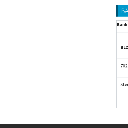
BA
Bank
BL
702
Ste