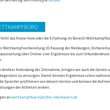
SV Germering von FinishLynx
Details
ETTKAMPFBÜRO
 fehlt das Know-How oder die Erfahrung im Bereich Wettkampfbür
er Wettkampfvorbereitung (Erfassung der Meldungen, Vorbereitun
ausstattung über Online-Live-Ergebnisse bis zum Urkundendruck 
n.
 direkter Anbindung der Zeitnahme, bringen wir auch die Geräte 
begeräten zu versorgen. Damit können Ergebnisse schon während 
die Sprecher profitieren von diesem Service und können die Aufmer
istungen der Athleten lenken.
gen an
wettkampfbuero[at]blv-oberbayern.de