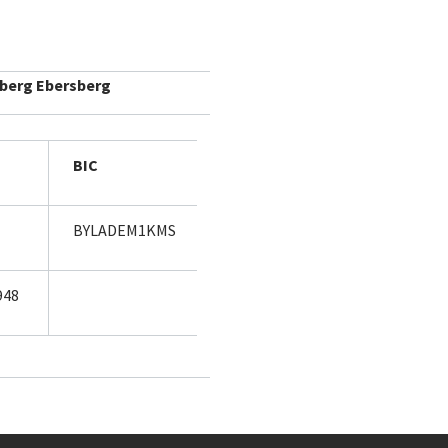
nberg Ebersberg
BIC
BYLADEM1KMS
948