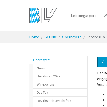
Zum Hauptinhalt springen
Leistungssport
W
Sie sind hier:
Home
Bezirke
Oberbayern
Service (u.a
Oberbayern
Z
News
Der B
Bezirkstag 2025
engag
Veran
Wir über uns
Das Team
Bezirksmeisterschaften