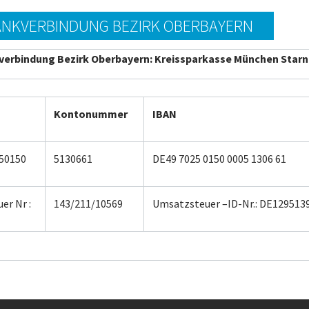
NKVERBINDUNG BEZIRK OBERBAYERN
verbindung Bezirk Oberbayern: Kreissparkasse München Star
Z
Kontonummer
IBAN
50150
5130661
DE49 7025 0150 0005 1306 61
uer Nr :
143/211/10569
Umsatzsteuer –ID-Nr.: DE129513