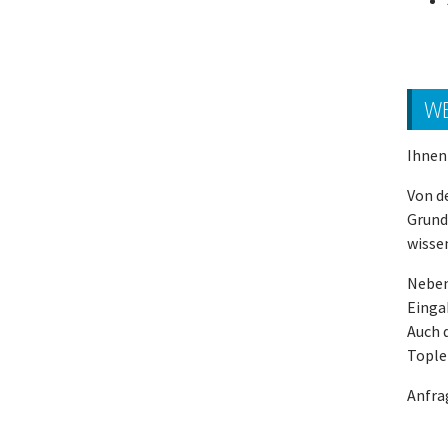
W
Ihnen
Von d
Grund
wisse
Neben
Einga
Auch 
Tople
Anfra