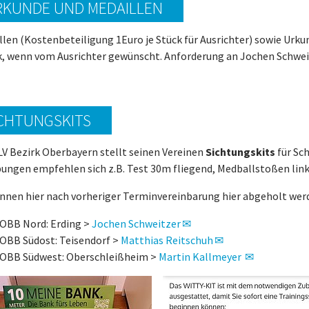
RKUNDE UND MEDAILLEN
llen (Kostenbeteiligung 1Euro je Stück für Ausrichter) sowie Urku
k, wenn vom Ausrichter gewünscht. Anforderung an Jochen Schwei
CHTUNGSKITS
LV Bezirk Oberbayern stellt seinen Vereinen
Sichtungskits
für Sc
bungen empfehlen sich z.B. Test 30m fliegend, Medballstoßen link
önnen hier nach vorheriger Terminvereinbarung hier abgeholt wer
OBB Nord: Erding >
Jochen Schweitzer
OBB Südost: Teisendorf >
Matthias Reitschuh
OBB Südwest: Oberschleißheim >
Martin Kallmeyer