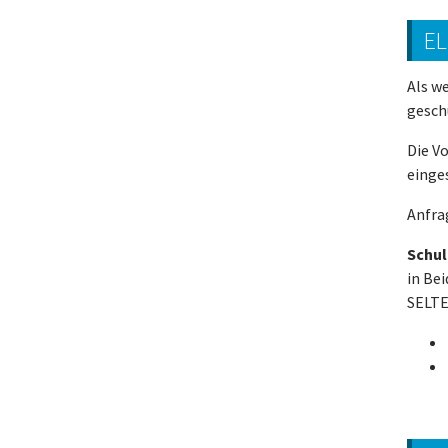
E
Als w
gesch
Die V
einge
Anfra
Schul
in Be
SELTE