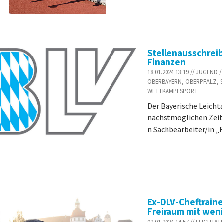
Stellenausschrei
Finanzen
18.01.2024 13:19 // JUGEN
OBERBAYERN, OBERPFALZ, S
WETTKAMPFSPORT
Der Bayerische Leichta
nächstmöglichen Zeitp
n Sachbearbeiter/in „
Ex-DLV-Cheftrain
Freiraum mit weni
02.01.2024 14:57 // LEICHT