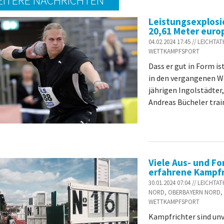
ITERE NACHRICHTEN
Leistungsexplosio
20,61 Meter euro
04.02.2024 17:45 // LEICH
WETTKAMPFSPORT
Dass er gut in Form i
in den vergangenen W
jährigen Ingolstädter
Andreas Bücheler traini
Viele Aus- und Fo
erfahrene Kampfr
30.01.2024 07:04 // LEICH
NORD, OBERBAYERN NORD, 
WETTKAMPFSPORT
Kampfrichter sind unve