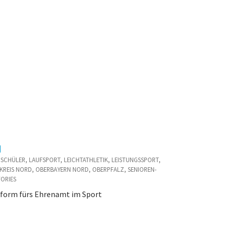
d
D / SCHÜLER, LAUFSPORT, LEICHTATHLETIK, LEISTUNGSSPORT,
KREIS NORD, OBERBAYERN NORD, OBERPFALZ, SENIOREN-
TORIES
tform fürs Ehrenamt im Sport