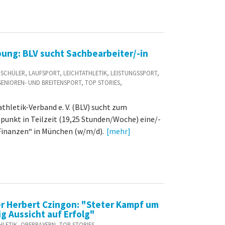
bung: BLV sucht Sachbearbeiter/-in
D / SCHÜLER, LAUFSPORT, LEICHTATHLETIK, LEISTUNGSSPORT,
ENIOREN- UND BREITENSPORT, TOP STORIES,
thletik-Verband e. V. (BLV) sucht zum
unkt in Teilzeit (19,25 Stunden/Woche) eine/-
Finanzen“ in München (w/m/d).
[mehr]
er Herbert Czingon: "Steter Kampf um
g Aussicht auf Erfolg"
ATHLETIK, OBERBAYERN, TOP STORIES