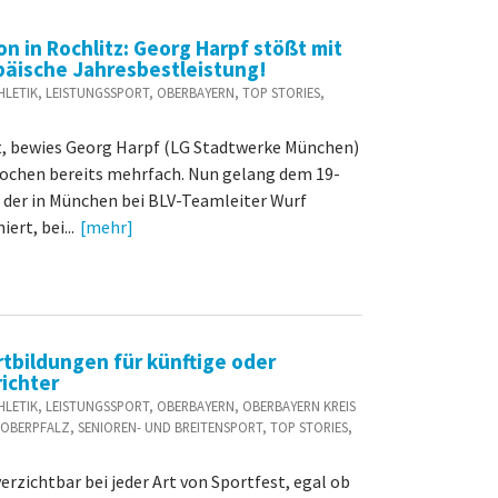
n in Rochlitz: Georg Harpf stößt mit
päische Jahresbestleistung!
TATHLETIK, LEISTUNGSSPORT, OBERBAYERN, TOP STORIES,
st, bewies Georg Harpf (LG Stadtwerke München)
ochen bereits mehrfach. Nun gelang dem 19-
, der in München bei BLV-Teamleiter Wurf
ert, bei...
[mehr]
rtbildungen für künftige oder
ichter
TATHLETIK, LEISTUNGSSPORT, OBERBAYERN, OBERBAYERN KREIS
OBERPFALZ, SENIOREN- UND BREITENSPORT, TOP STORIES,
rzichtbar bei jeder Art von Sportfest, egal ob