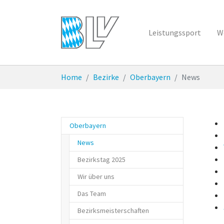
Zum Hauptinhalt springen
Leistungssport
W
Sie sind hier:
Home
Bezirke
Oberbayern
News
Oberbayern
(current)
News
Bezirkstag 2025
Wir über uns
Das Team
Bezirksmeisterschaften