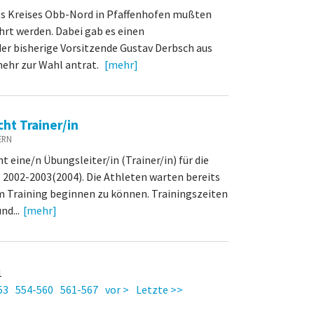
es Kreises Obb-Nord in Pfaffenhofen mußten
rt werden. Dabei gab es einen
er bisherige Vorsitzende Gustav Derbsch aus
mehr zur Wahl antrat.
[mehr]
ht Trainer/in
YERN
t eine/n Übungsleiter/in (Trainer/in) für die
2002-2003(2004). Die Athleten warten bereits
m Training beginnen zu können. Trainingszeiten
nd...
[mehr]
1
53
554-560
561-567
vor >
Letzte >>