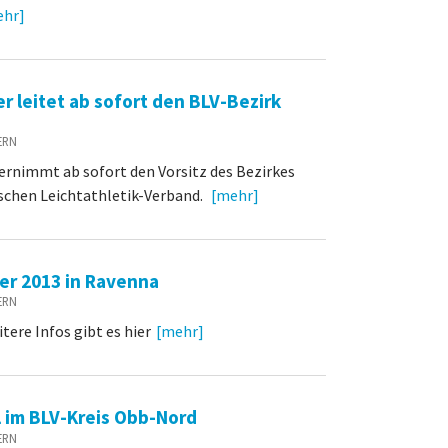
ehr]
 leitet ab sofort den BLV-Bezirk
YERN
ernimmt ab sofort den Vorsitz des Bezirkes
schen Leichtathletik-Verband.
[mehr]
er 2013 in Ravenna
YERN
ere Infos gibt es hier
[mehr]
im BLV-Kreis Obb-Nord
YERN