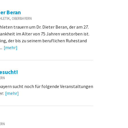
ter Beran
ATHLETIK, OBERBAYERN
leten trauern um Dr. Dieter Beran, der am 27.
ankheit im Alter von 75 Jahren verstorben ist.
hing, der bis zu seinem beruflichen Ruhestand
..
[mehr]
gesucht!
YERN
bayern sucht noch für folgende Veranstaltungen
r:
[mehr]
YERN