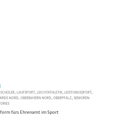
d
D / SCHÜLER, LAUFSPORT, LEICHTATHLETIK, LEISTUNGSSPORT,
KREIS NORD, OBERBAYERN NORD, OBERPFALZ, SENIOREN-
TORIES
tform fürs Ehrenamt im Sport