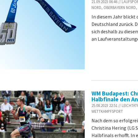
21.09.2023 06:46 // LAUFS
NORD, OBERBAYERN NORD, 
In diesem Jahr blickt 
Deutschland zurück. D
sich deshalb zu diese
an Laufveranstaltunge
WM Budapest: Chr
Halbfinale den A
25.08.2023 22:51 // LEICH
WETTKAMPFSPORT
Nach dem so erfolgrei
Christina Hering (LG 
Halbfinals erhofft. I