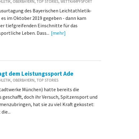
TATHLETIK, OBERBAYERN, TOP STORIES, WETTKAMPFSPORT
ausurtagung des Bayerischen Leichtathletik-
e es im Oktober 2019 gegeben - dann kam
er tiefgreifenden Einschnitte für das
sportliche Leben. Dass...
[mehr]
sagt dem Leistungssport Ade
ATHLETIK, OBERBAYERN, TOP STORIES
tadtwerke München) hatte bereits die
 geschafft, doch ihr Versuch, Spitzensport und
enzubringen, hat sie zu viel Kraft gekostet:
die...