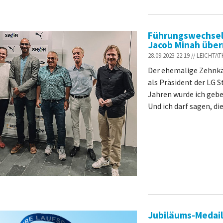
Führungswechsel 
Jacob Minah übe
28.09.2023 22:19 // LEICHT
Der ehemalige Zehnkä
als Präsident der LG 
Jahren wurde ich gebe
Und ich darf sagen, dies
Jubiläums-Medail