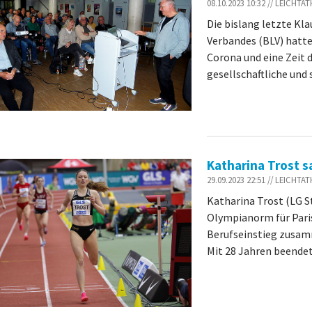
08.10.2023 10:32 // LEICH
Die bislang letzte Kl
Verbandes (BLV) hatt
Corona und eine Zeit d
gesellschaftliche und 
Katharina Trost 
29.09.2023 22:51 // LEICHT
Katharina Trost (LG S
Olympianorm für Paris
Berufseinstieg zusamm
Mit 28 Jahren beendet 