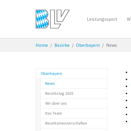
Zum Hauptinhalt springen
Leistungssport
W
Sie sind hier:
Home
Bezirke
Oberbayern
News
Oberbayern
(current)
News
Bezirkstag 2025
Wir über uns
Das Team
Bezirksmeisterschaften