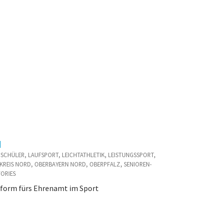
d
D / SCHÜLER, LAUFSPORT, LEICHTATHLETIK, LEISTUNGSSPORT,
KREIS NORD, OBERBAYERN NORD, OBERPFALZ, SENIOREN-
TORIES
tform fürs Ehrenamt im Sport