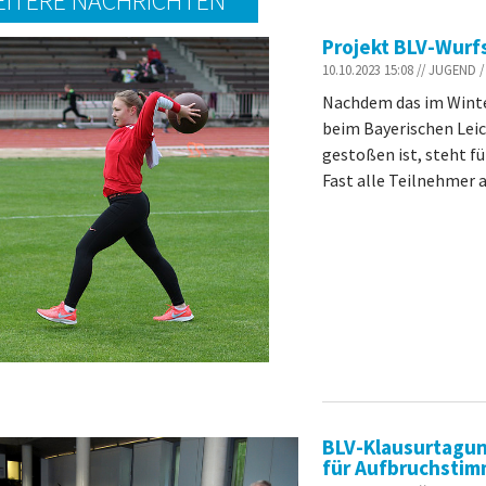
ITERE NACHRICHTEN
Projekt BLV-Wurf
10.10.2023 15:08 // JUGEN
Nachdem das im Winte
beim Bayerischen Lei
gestoßen ist, steht fü
Fast alle Teilnehmer a
BLV-Klausurtagun
für Aufbruchsti