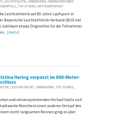
PORT, LEICHTATHLETIK, OBERBAYERN, OBERBAYERN KREIS
OBERPFALZ, TOP STORIES, WETTKAMPFSPORT
die Leichtathletik auf 60 Jahre Laufsport in
er Bayerische Leichtathletik-Verband (BLV) hat
m Jubiläum etwas Originelles für die Teilnehmer
n...
[mehr]
istina Hering verpasst im 800-Meter-
nschluss
TATHLETIK, LEISTUNGSSPORT, OBERBAYERN, TOP STORIES,
chen und vielversprechenden Vorlauf hatte sich
Stadtwerke München) einen anderen Verlauf des
n einem recht langsamen Rennen ging es über